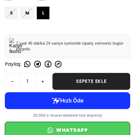
S
M
L
7 saat 46 dakika 23 saniye içerisinde sipariş verirseniz bugün
kargoda
Paylaş
:
SEPETE EKLE
WHATSAPP