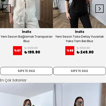
İndtx
İndtx
Yeni Sezon Bağlamalı Transparan
Yeni Sezon Toka Detay Yuvarlak
Bluz
Yaka Tam Bel Bluz
₺ 599.90
₺ 559.90
%
67
%
55
₺ 199.90
₺ 249.90
SEPETE EKLE
SEPETE EKLE
En Çok Satanlar