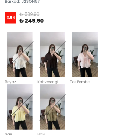
Barkod
:
J2SON57
₺ 539.90
%
54
₺ 249.90
Beyaz
Kahverengi
Toz Pembe
Sarı
Haki