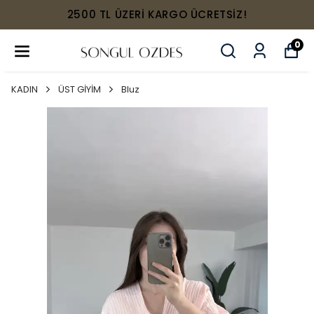
2500 TL ÜZERİ KARGO ÜCRETSİZ!
0
KADIN
ÜST GİYİM
Bluz