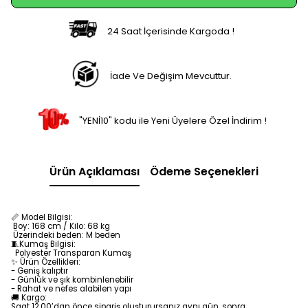
24 Saat İçerisinde Kargoda !
İade Ve Değişim Mevcuttur.
"YENİ10" kodu ile Yeni Üyelere Özel İndirim !
Ürün Açıklaması
Ödeme Seçenekleri
📏 Model Bilgisi:
Boy: 168 cm / Kilo: 68 kg
Üzerindeki beden: M beden
🧵Kumaş Bilgisi:
Polyester Transparan
Kumaş
✨ Ürün Özellikleri:
- Geniş kalıptır
- Günlük ve şık kombinlenebilir
- Rahat ve nefes alabilen yapı
🚚 Kargo:
Saat 12.00’dan önce sipariş oluşturursanız aynı gün, sonra
oluşturursanız 1 iş günü için