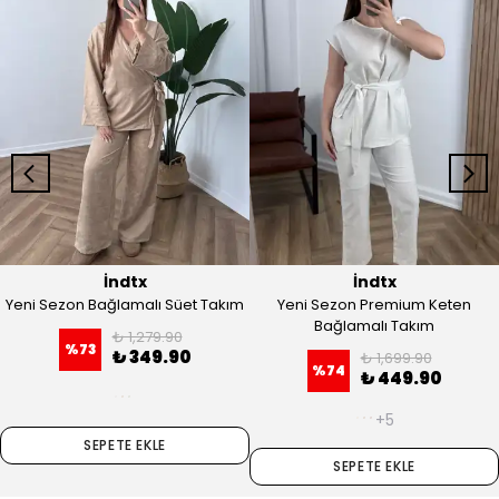
İndtx
İndtx
Yeni Sezon Bağlamalı Süet Takım
Yeni Sezon Premium Keten
Bağlamalı Takım
₺ 1,279.90
%
73
₺ 349.90
₺ 1,699.90
%
74
₺ 449.90
+5
SEPETE EKLE
SEPETE EKLE