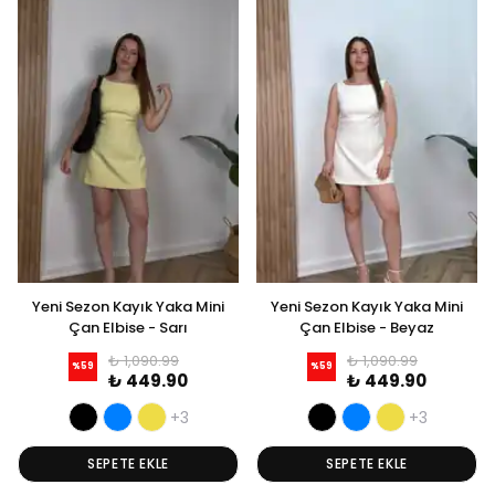
Yeni Sezon Kayık Yaka Mini
Yeni Sezon Kayık Yaka Mini
Çan Elbise - Sarı
Çan Elbise - Beyaz
₺ 1,090.99
₺ 1,090.99
%
59
%
59
₺ 449.90
₺ 449.90
+3
+3
SEPETE EKLE
SEPETE EKLE