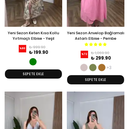
Yeni Sezon Keten Kısa Kollu
Yeni Sezon Anvelop Bağlamalı
Yırtmaçlı Elbise - Yeşil
Astarlı Elbise - Pembe
₺ 999.90
%
80
₺ 199.90
₺ 1,069.90
%
72
₺ 299.90
+3
SEPETE EKLE
SEPETE EKLE