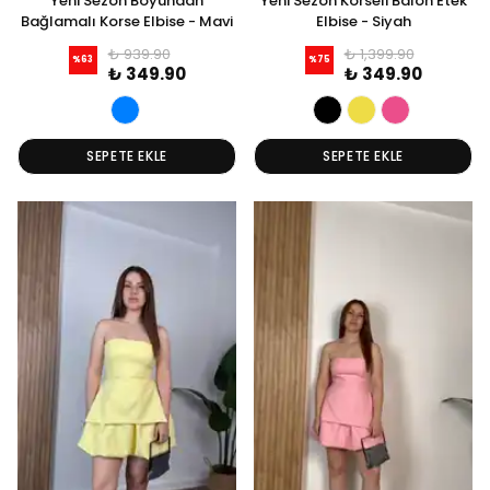
Yeni Sezon Boyundan
Yeni Sezon Korseli Balon Etek
Bağlamalı Korse Elbise - Mavi
Elbise - Siyah
₺ 939.90
₺ 1,399.90
%
63
%
75
₺ 349.90
₺ 349.90
SEPETE EKLE
SEPETE EKLE