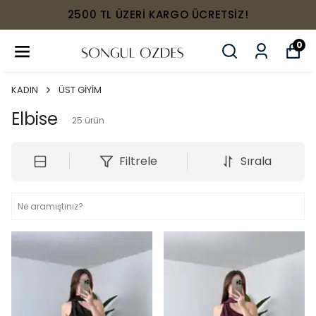
2500 TL ÜZERİ KARGO ÜCRETSİZ!
0
KADIN
ÜST GİYİM
Elbise
25
ürün
Filtrele
Sırala