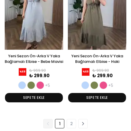
Yeni Sezon Ön-Arka V Yaka
Yeni Sezon Ön-Arka V Yaka
Bağlamalı Elbise - Bebe Mavisi
Bağlamalı Elbise - Haki
₺ 969.90
₺ 969.90
%
69
%
69
₺ 299.90
₺ 299.90
+5
+5
SEPETE EKLE
SEPETE EKLE
1
2