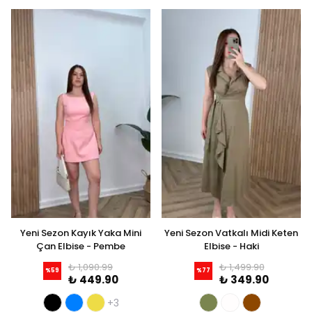
Yeni Sezon Kayık Yaka Mini
Yeni Sezon Vatkalı Midi Keten
Çan Elbise - Pembe
Elbise - Haki
₺ 1,090.99
₺ 1,499.90
%
59
%
77
₺ 449.90
₺ 349.90
+3