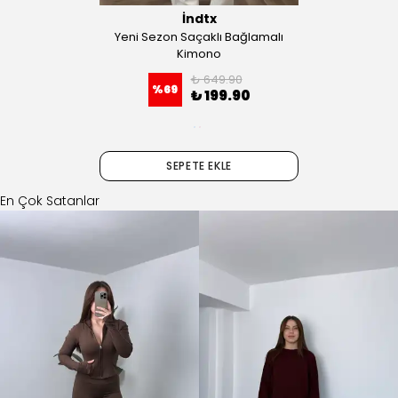
İndtx
Yeni Sezon Saçaklı Bağlamalı
Kimono
₺ 649.90
%
69
₺ 199.90
SEPETE EKLE
En Çok Satanlar