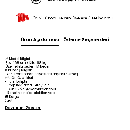
"YENİ10" kodu ile Yeni Üyelere Özel İndirim !
Ürün Açıklaması
Ödeme Seçenekleri
📏 Model Bilgisi:
Boy: 168 cm / Kilo: 68 kg
Üzerindeki beden: M beden
🧵Kumaş Bilgisi:
Yarı Transparan Polyester Karışımlı
Kumaş
✨ Ürün Özellikleri:
- Tam kalıptır
- Crop Bağlama Detaylıdır
- Günlük ve şık kombinlenebilir
- Rahat ve nefes alabilen yapı
🚚 Kargo:
Saat
Devamını Göster