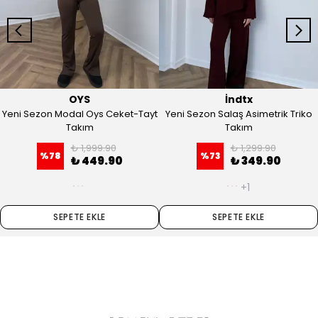
OYS
İndtx
Yeni Sezon Modal Oys Ceket-Tayt
Yeni Sezon Salaş Asimetrik Triko
Takım
Takım
₺ 1,999.90
₺ 1,299.90
%
78
%
73
₺ 449.90
₺ 349.90
+1
SEPETE EKLE
SEPETE EKLE