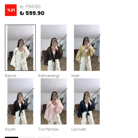
₺ 759.90
%
21
₺ 599.90
Beyaz
Kahverengi
Haki
Siyah
Toz Pembe
Lacivert