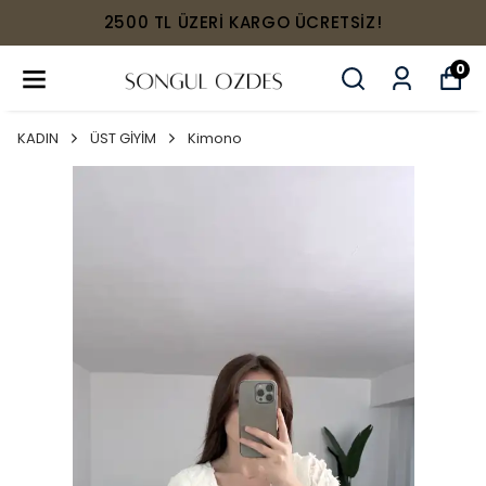
2500 TL ÜZERİ KARGO ÜCRETSİZ!
0
KADIN
ÜST GİYİM
Kimono