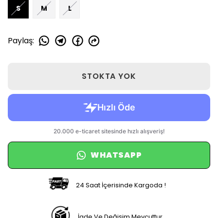
S
M
L
Paylaş
:
STOKTA YOK
WHATSAPP
24 Saat İçerisinde Kargoda !
İade Ve Değişim Mevcuttur.