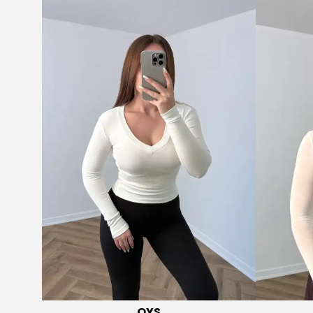
OYS
OYS
S Kısa Kollu Yuvarlak Yaka Transparan
OYS Kayık Yaka Tr