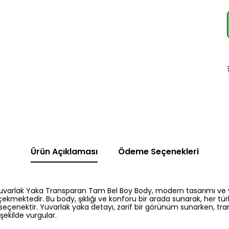
Ürün Açıklaması
Ödeme Seçenekleri
varlak Yaka Transparan Tam Bel Boy Body, modern tasarımı ve yü
çekmektedir. Bu body, şıklığı ve konforu bir arada sunarak, her t
 seçenektir. Yuvarlak yaka detayı, zarif bir görünüm sunarken, tr
 şekilde vurgular.
rım
arını mükemmel bir şekilde sararak, şıklığı artırır. Farklı renk seçen