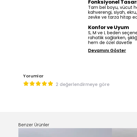
kahverengi, siyah, ekru,
zevke ve tarza hitap eder
Konfor ve Uyum
S, M ve L beden seçenek
rahatlık sağlarken, şık
hem de özel davetle
Devamını Göster
Yorumlar
2 değerlendirmeye göre
Benzer Ürünler