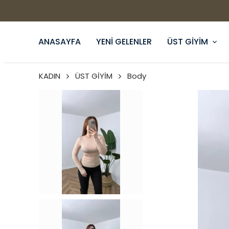
ANASAYFA
YENİ GELENLER
ÜST GİYİM
KADIN
ÜST GİYİM
Body