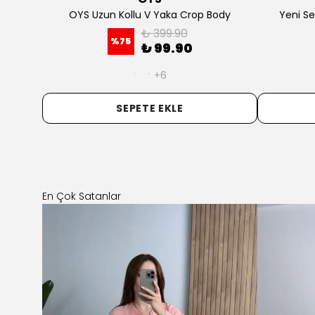
Body
₺ 49
%
80
₺ 9
₺ 499.90
%
80
₺ 99.90
+
+2
SEPETE E
SEPETE EKLE
En Çok Satanlar