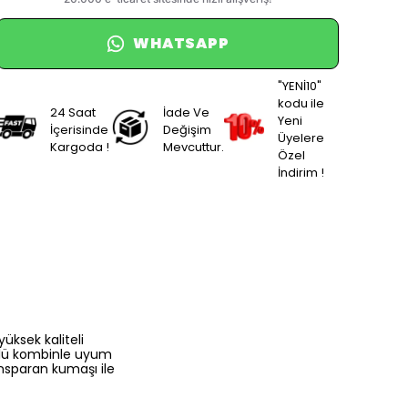
WHATSAPP
"YENİ10"
kodu ile
24 Saat
İade Ve
Yeni
İçerisinde
Değişim
Üyelere
Kargoda !
Mevcuttur.
Özel
İndirim !
ksek kaliteli
ürlü kombinle uyum
ansparan kumaşı ile
ekleri, lacivert, haki,