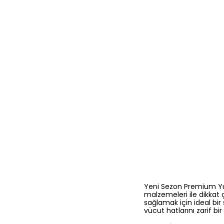
Yeni Sezon Premium Yu
malzemeleri ile dikkat 
sağlamak için ideal bir
vücut hatlarını zarif bir
Fonksiyonel Tasa
Tam bel boyu, vücut hatl