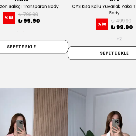
Yaka Body
9.90
9.90
₺ 499.90
%
80
₺ 99.90
2
+5
KLE
SEPETE EKLE