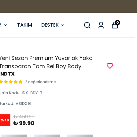
0
M
TAKIM
DESTEK
Yeni Sezon Premium Yuvarlak Yaka
Transparan Tam Bel Boy Body
İNDTX
2 değerlendirme
Ürün Kodu
:
İDX-BDY-7
Barkod
:
V3IDX16
₺ 459.90
%
78
₺ 99.90