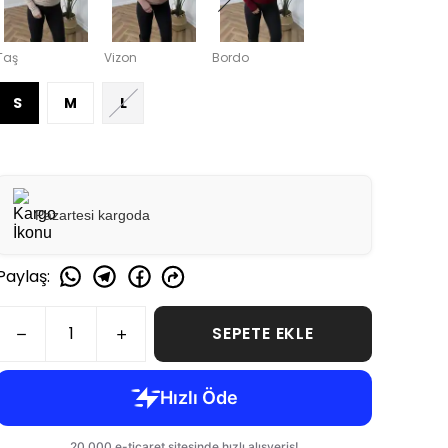
Taş
Vizon
Bordo
S
M
L
Pazartesi kargoda
Paylaş
:
SEPETE EKLE