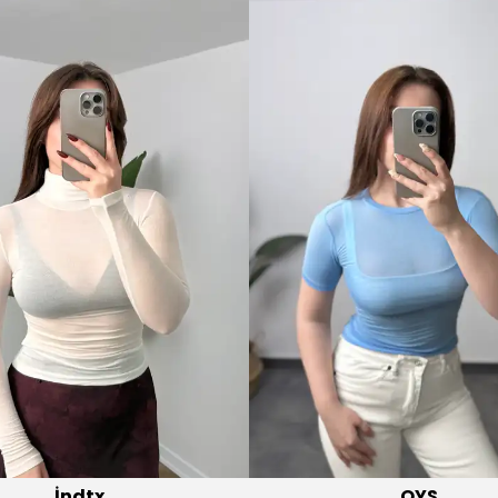
OYS
ansparan Body
OYS Modal Pamuk Crop Uzun Kollu Yuvarlak