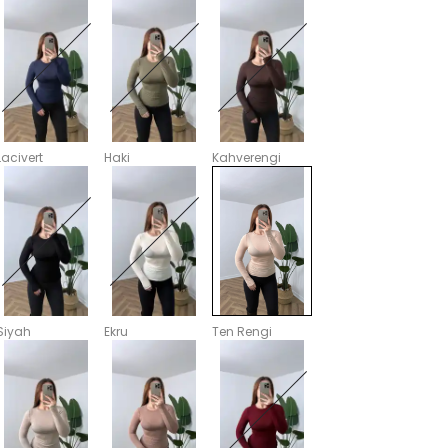
Lacivert
Haki
Kahverengi
Siyah
Ekru
Ten Rengi