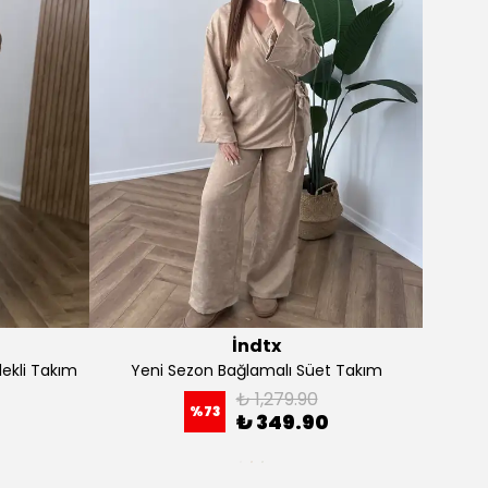
İndtx
 Süet Takım
Yeni Sezon Straplez Yelek Takım
.90
₺ 1,699.90
%
74
.90
₺ 449.90
+1
LE
SEPETE EKLE