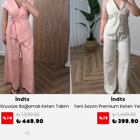
İndtx
İndtx
 Sezon Premium Keten Yelekli Takım
Yeni Sezon Bağlamalı
₺ 1,499.90
₺ 1,279
%
73
%
73
₺ 399.90
₺ 349
SEPETE EKLE
SEPETE EK