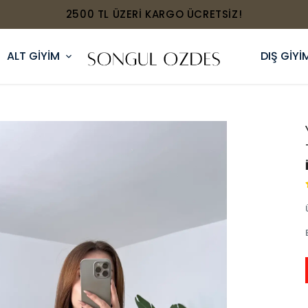
2500 TL ÜZERİ KARGO ÜCRETSİZ!
ALT GİYİM
DIŞ GİYİ