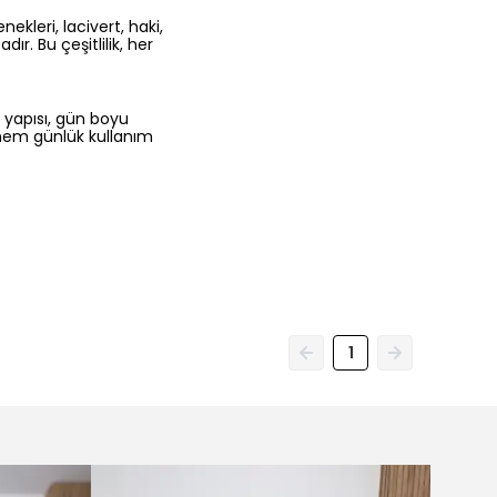
ır. Bu çeşitlilik, her
ş yapısı, gün boyu
, hem günlük kullanım
1