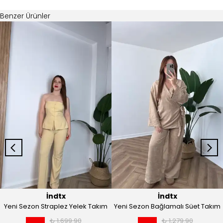
İndtx
İndtx
Yeni Sezon Straplez Yelek Takım
Yeni Sezon Bağlamalı Süet Takım
₺ 1,699.90
₺ 1,279.90
%
74
%
73
₺ 449.90
₺ 349.90