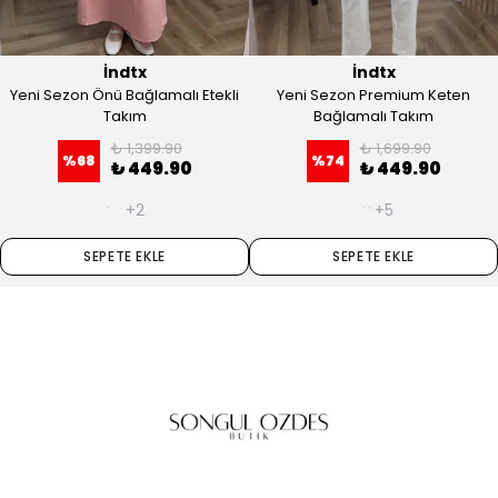
İndtx
İndtx
Yeni Sezon Önü Bağlamalı Etekli
Yeni Sezon Premium Keten
Takım
Bağlamalı Takım
₺ 1,399.90
₺ 1,699.90
%
68
%
74
₺ 449.90
₺ 449.90
+2
+5
SEPETE EKLE
SEPETE EKLE