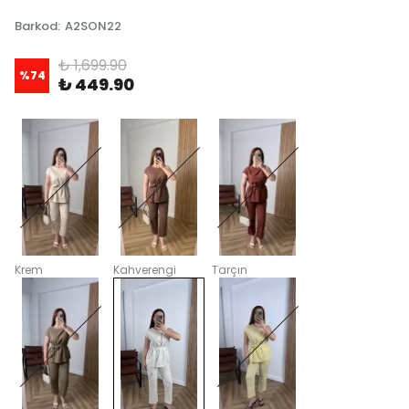
Barkod
:
A2SON22
₺ 1,699.90
%
74
₺ 449.90
Krem
Kahverengi
Tarçın