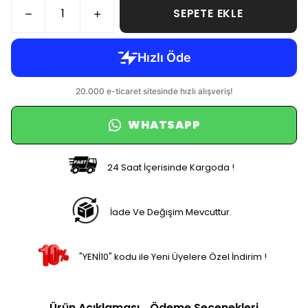
WHATSAPP
24 Saat İçerisinde Kargoda !
İade Ve Değişim Mevcuttur.
"YENİ10" kodu ile Yeni Üyelere Özel İndirim !
Ürün Açıklaması
Ödeme Seçenekleri