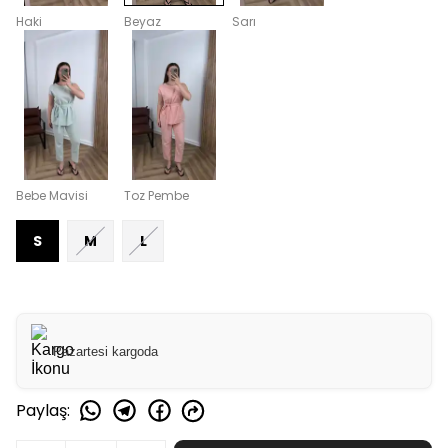
Haki
Beyaz
Sarı
Bebe Mavisi
Toz Pembe
S
M
L
Pazartesi kargoda
Paylaş
:
SEPETE EKLE