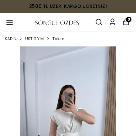
2500 TL ÜZERİ KARGO ÜCRETSİZ!
0
KADIN
ÜST GİYİM
Takım