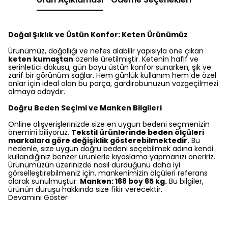
Doğal Şıklık ve Üstün Konfor: Keten Ürünümüz
Ürünümüz, doğallığı ve nefes alabilir yapısıyla öne çıkan
keten kumaştan
özenle üretilmiştir. Ketenin hafif ve
serinletici dokusu, gün boyu üstün konfor sunarken, şık ve
zarif bir görünüm sağlar. Hem günlük kullanım hem de özel
anlar için ideal olan bu parça, gardırobunuzun vazgeçilmezi
olmaya adaydır.
Doğru Beden Seçimi ve Manken Bilgileri
Online alışverişlerinizde size en uygun bedeni seçmenizin
önemini biliyoruz.
Tekstil ürünlerinde beden ölçüleri
markalara göre değişiklik gösterebilmektedir.
Bu
nedenle, size uygun doğru bedeni seçebilmek adına kendi
kullandığınız benzer ürünlerle kıyaslama yapmanızı öneririz.
Ürünümüzün üzerinizde nasıl durduğunu daha iyi
görselleştirebilmeniz için, mankenimizin ölçüleri referans
olarak sunulmuştur:
Manken: 168 boy 65 kg.
Bu bilgiler,
ürünün duruşu hakkında size fikir verecektir.
Devamını Göster
Yorumlar