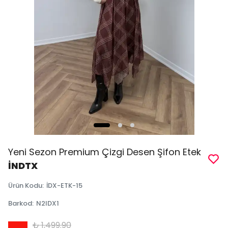
Yeni Sezon Premium Çizgi Desen Şifon Etek
İNDTX
Ürün Kodu
:
İDX-ETK-15
Barkod
:
N2IDX1
₺ 1,499.90