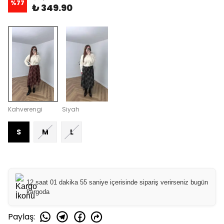
%
77
₺ 349.90
Kahverengi
Siyah
S
M
L
12 saat 01 dakika 55 saniye içerisinde sipariş verirseniz bugün
kargoda
Paylaş
: