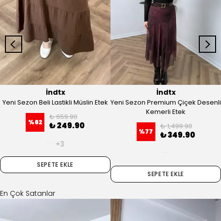
İndtx
İndtx
Yeni Sezon Beli Lastikli Müslin Etek
Yeni Sezon Premium Çiçek Desenli
Kemerli Etek
₺ 659.90
%
62
₺ 249.90
₺ 1,499.90
%
77
₺ 349.90
+3
SEPETE EKLE
SEPETE EKLE
En Çok Satanlar