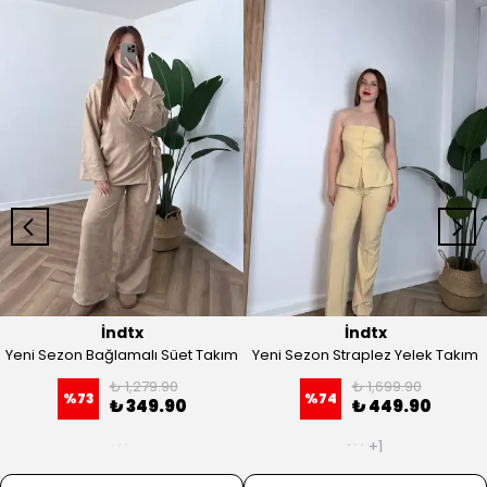
İndtx
İndtx
Yeni Sezon Bağlamalı Süet Takım
Yeni Sezon Straplez Yelek Takım
₺ 1,279.90
₺ 1,699.90
%
73
%
74
₺ 349.90
₺ 449.90
+1