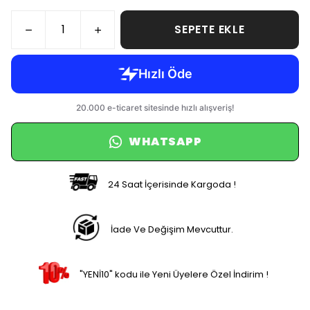
SEPETE EKLE
WHATSAPP
24 Saat İçerisinde Kargoda !
İade Ve Değişim Mevcuttur.
"YENİ10" kodu ile Yeni Üyelere Özel İndirim !