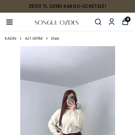
2500 TL ÜZERİ KARGO ÜCRETSİZ!
0
KADIN
ALT GİYİM
Etek