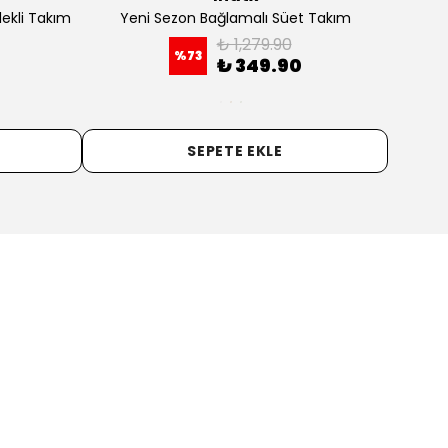
ekli Takım
Yeni Sezon Bağlamalı Süet Takım
Ye
₺ 1,279.90
%
73
₺ 349.90
SEPETE EKLE