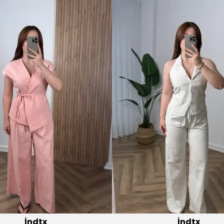
İndtx
İndtx