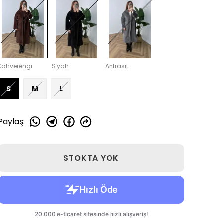
Kahverengi
Siyah
Antrasit
S
M
L
Paylaş
:
STOKTA YOK