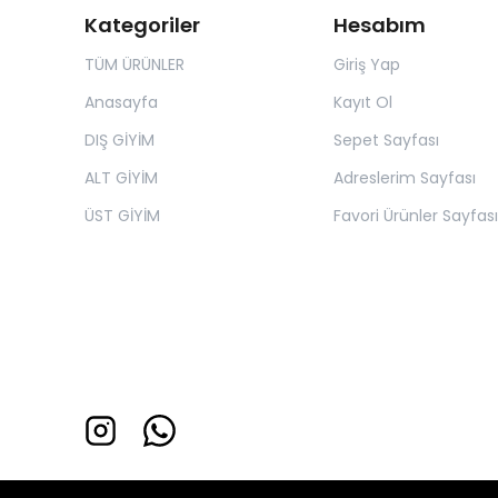
Kategoriler
Hesabım
TÜM ÜRÜNLER
Giriş Yap
Anasayfa
Kayıt Ol
DIŞ GİYİM
Sepet Sayfası
ALT GİYİM
Adreslerim Sayfası
ÜST GİYİM
Favori Ürünler Sayfası