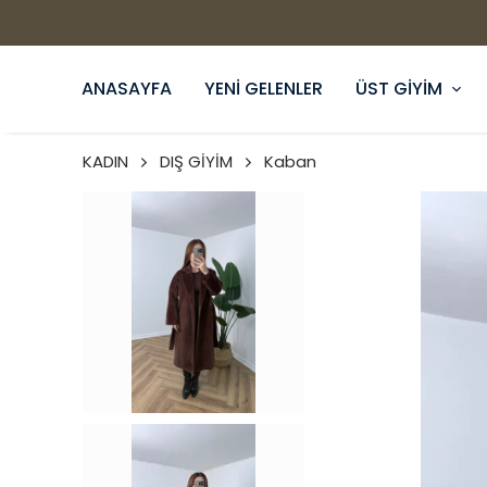
ANASAYFA
YENİ GELENLER
ÜST GİYİM
KADIN
DIŞ GİYİM
Kaban