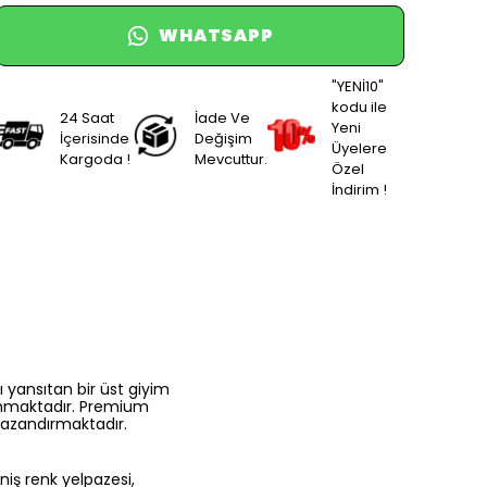
WHATSAPP
"YENİ10"
kodu ile
24 Saat
İade Ve
Yeni
İçerisinde
Değişim
Üyelere
Kargoda !
Mevcuttur.
Özel
İndirim !
 yansıtan bir üst giyim
unmaktadır. Premium
kazandırmaktadır.
niş renk yelpazesi,