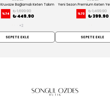
 Kruvaze Bağlamalı Keten Takım
Yeni Sezon Premium Keten Yel
₺ 1,699.90
₺ 1,499.90
%
74
%
73
₺ 449.90
₺ 399.90
+2
SEPETE EKLE
SEPETE EKLE