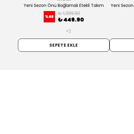
ofman
Yeni Sezon Önü Bağlamalı Etekli Takım
Yeni Sezon
₺ 1,399.90
%
68
₺ 449.90
+2
SEPETE EKLE