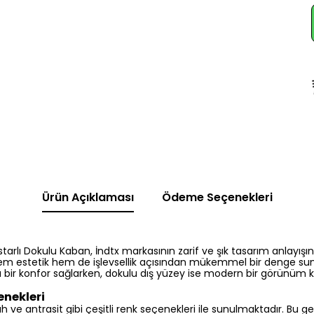
Ürün Açıklaması
Ödeme Seçenekleri
rlı Dokulu Kaban, İndtx markasının zarif ve şık tasarım anlayışını
 hem estetik hem de işlevsellik açısından mükemmel bir denge s
ra bir konfor sağlarken, dokulu dış yüzey ise modern bir görünüm 
enekleri
 ve antrasit gibi çeşitli renk seçenekleri ile sunulmaktadır. Bu ge