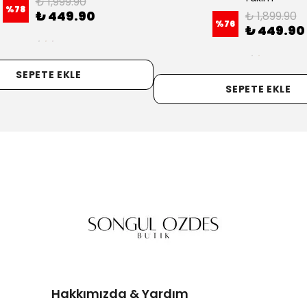
₺ 1,699.90
%
74
₺ 449.90
₺ 1,699.90
%
74
₺ 449.90
+1
+5
SEPETE EKLE
SEPETE EKLE
Hakkımızda & Yardım