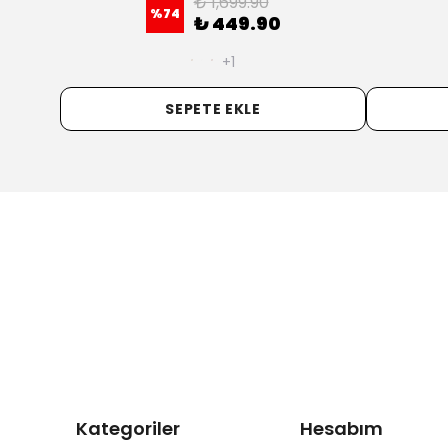
₺ 1,499.90
%
73
₺ 399.90
SEPETE EKLE
Kategoriler
Hesabım