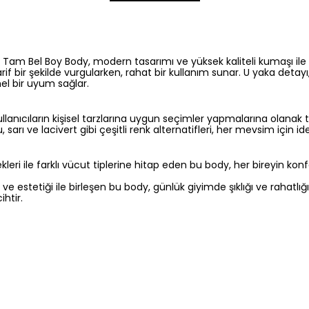
Tam Bel Boy Body, modern tasarımı ve yüksek kaliteli kumaşı ile
rif bir şekilde vurgularken, rahat bir kullanım sunar. U yaka detayı, 
l bir uyum sağlar.
llanıcıların kişisel tarzlarına uygun seçimler yapmalarına olanak t
, sarı ve lacivert gibi çeşitli renk alternatifleri, her mevsim için i
leri ile farklı vücut tiplerine hitap eden bu body, her bireyin ko
ve estetiği ile birleşen bu body, günlük giyimde şıklığı ve rahatlığ
htir.