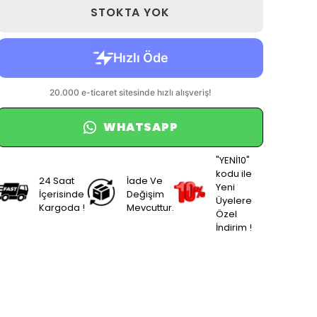
STOKTA YOK
WHATSAPP
"YENİ10"
kodu ile
24 Saat
İade Ve
Yeni
İçerisinde
Değişim
Üyelere
Kargoda !
Mevcuttur.
Özel
İndirim !