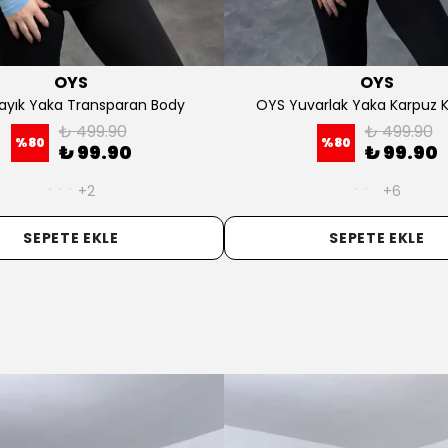
OYS
İndtx
zun Kollu V Yaka Crop Body
Yeni Sezon Premium Yuvarl
Transparan Tam Bel Boy
₺ 399.90
%
75
₺ 99.90
₺ 459.90
%
78
₺ 99.90
+6
+6
SEPETE EKLE
SEPETE EKLE