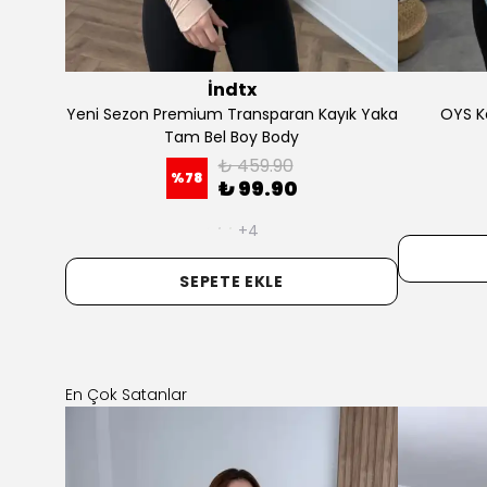
OYS
Yuvarlak
OYS Yuvarlak Yaka Crop Body
OYS U
₺ 499.90
%
80
₺ 99.90
+2
SEPETE EKLE
En Çok Satanlar