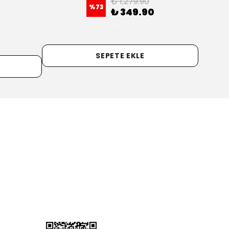
₺ 1,399.90
%
68
₺ 449.90
+2
SEPETE EKLE