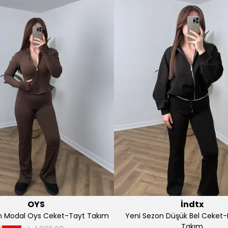
İndtx
İndtx
Sezon Straplez Yelek Takım
Yeni Sezon Premium Keten B
Takım