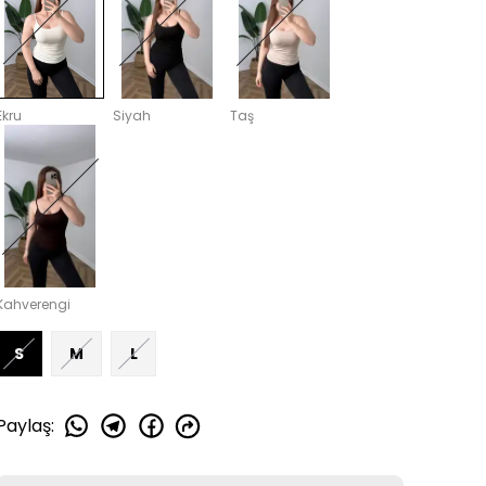
Ekru
Siyah
Taş
Kahverengi
S
M
L
Paylaş
: