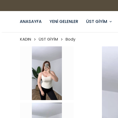
ANASAYFA
YENİ GELENLER
ÜST GİYİM
KADIN
ÜST GİYİM
Body