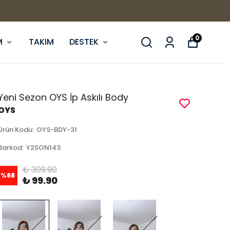
0
M
TAKIM
DESTEK
Yeni Sezon OYS İp Askılı Body
OYS
Ürün Kodu
:
OYS-BDY-31
Barkod
:
Y2SON143
₺ 309.90
%
68
₺ 99.90