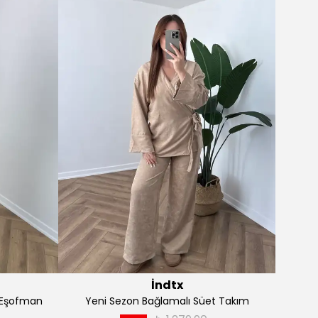
İndtx
ağlamalı
Yeni Sezon Önü Bağlamalı Etekli Takım
Yeni 