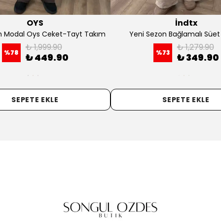
OYS
İndtx
n Modal Oys Ceket-Tayt Takım
Yeni Sezon Bağlamalı Süet
₺ 1,999.90
₺ 1,279.90
%
78
%
73
₺ 449.90
₺ 349.90
SEPETE EKLE
SEPETE EKLE