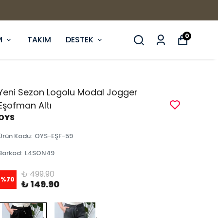
0
M
TAKIM
DESTEK
Yeni Sezon Logolu Modal Jogger
Eşofman Altı
OYS
Ürün Kodu
:
OYS-EŞF-59
Barkod
:
L4SON49
₺ 499.90
%
70
₺ 149.90