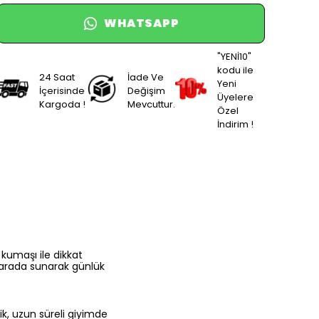
WHATSAPP
"YENİ10"
kodu ile
24 Saat
İade Ve
Yeni
İçerisinde
Değişim
Üyelere
Kargoda !
Mevcuttur.
Özel
İndirim !
kumaşı ile dikkat
 arada sunarak günlük
ik, uzun süreli giyimde