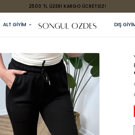
2500 TL ÜZERİ KARGO ÜCRETSİZ!
ALT GİYİM
DIŞ GİYİ