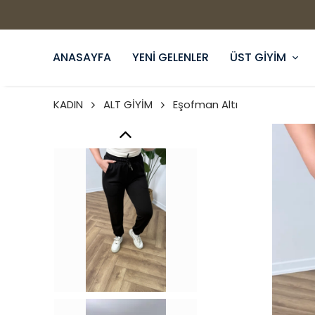
ANASAYFA
YENİ GELENLER
ÜST GİYİM
KADIN
ALT GİYİM
Eşofman Altı