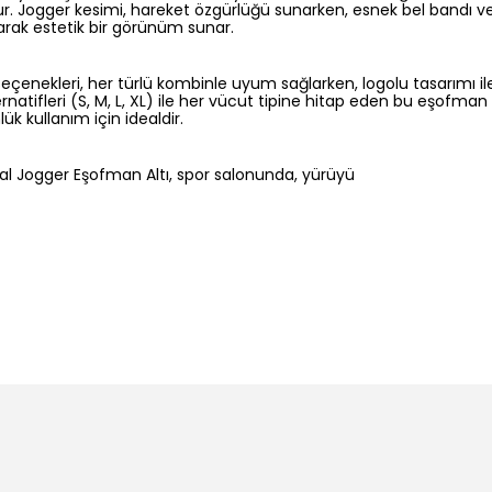
orur. Jogger kesimi, hareket özgürlüğü sunarken, esnek bel bandı ve 
rak estetik bir görünüm sunar.
seçenekleri, her türlü kombinle uyum sağlarken, logolu tasarımı ile
ternatifleri (S, M, L, XL) ile her vücut tipine hitap eden bu eşofman
ük kullanım için idealdir.
l Jogger Eşofman Altı, spor salonunda, yürüyü