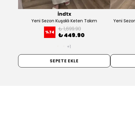
İndtx
 Takım
Yeni Sezon Kuşaklı Keten Takım
Yeni Sezo
₺ 1,699.90
%
74
₺ 449.90
+1
SEPETE EKLE