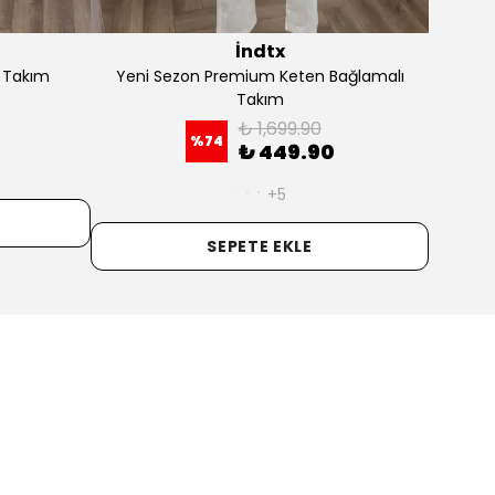
İndtx
 Takım
Yeni Sezon Premium Keten Bağlamalı
Yeni 
Takım
₺ 1,699.90
%
74
₺ 449.90
+5
SEPETE EKLE