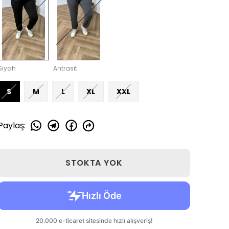
Siyah
Antrasit
S
M
L
XL
XXL
Paylaş
:
STOKTA YOK