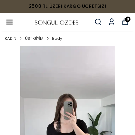
2500 TL ÜZERİ KARGO ÜCRETSİZ!
0
KADIN
ÜST GİYİM
Body