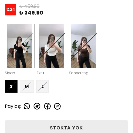
₺ 459.90
%
24
₺ 349.90
Siyah
Ekru
Kahverengi
S
M
L
Paylaş
:
STOKTA YOK