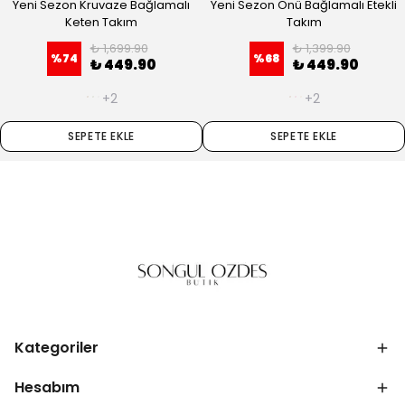
Yeni Sezon Kruvaze Bağlamalı
Yeni Sezon Önü Bağlamalı Etekli
Keten Takım
Takım
₺ 1,699.90
₺ 1,399.90
%
74
%
68
₺ 449.90
₺ 449.90
+2
+2
SEPETE EKLE
SEPETE EKLE
Kategoriler
Hesabım