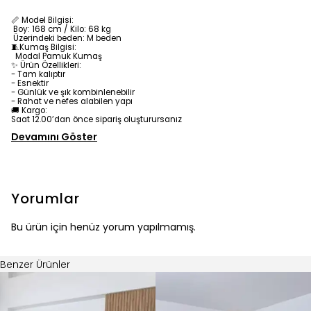
📏 Model Bilgisi:
Boy: 168 cm / Kilo: 68 kg
Üzerindeki beden: M beden
🧵Kumaş Bilgisi:
Modal Pamuk
Kumaş
✨ Ürün Özellikleri:
- Tam kalıptır
- Esnektir
- Günlük ve şık kombinlenebilir
- Rahat ve nefes alabilen yapı
🚚 Kargo:
Saat 12.00’dan önce sipariş oluşturursanız
Devamını Göster
Yorumlar
Bu ürün için henüz yorum yapılmamış.
Benzer Ürünler