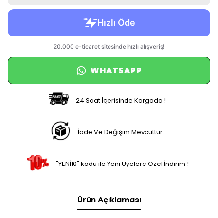
WHATSAPP
24 Saat İçerisinde Kargoda !
İade Ve Değişim Mevcuttur.
"YENİ10" kodu ile Yeni Üyelere Özel İndirim !
Ürün Açıklaması