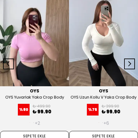
OYS
OYS
OYS Yuvarlak Yaka Crop Body
OYS Uzun Kollu V Yaka Crop Body
₺ 499.90
₺ 399.90
%
80
%
75
₺ 99.90
₺ 99.90
+2
+6
SEPETE EKLE
SEPETE EKLE