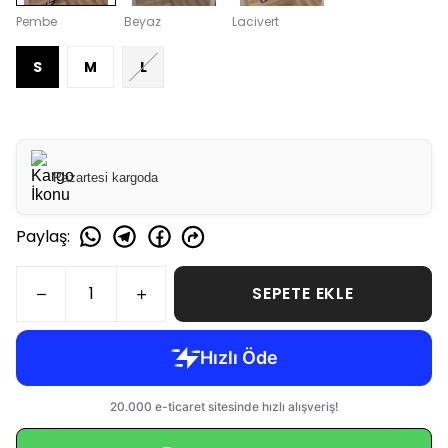
Pembe
Beyaz
Lacivert
S
M
L
Pazartesi kargoda
Paylaş
:
SEPETE EKLE
WHATSAPP