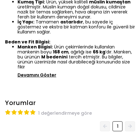
nazik bir temas sağlarken, hava akışına izin vererek
ferah bir kullanım deneyimi sunar.
İç Yapı:
Tamamen
astarlıdır
, bu sayede iç
göstermez ve ekstra bir katman konforu ile güvenli bir
kullanım sağlar.
Beden ve Fit Bilgisi:
Manken Bilgisi:
Ürün çekimlerinde kullanılan
mankenin boyu
168 cm
, ağırlığı ise
65 kg
’dır. Manken,
bu ürünün
M bedenini
tercih etmiştir. Bu bilgiler,
ürünün üzerinizde nasıl durabileceği konusunda size
fikir
Devamını Göster
Yorumlar
1 değerlendirmeye göre
1
Benzer Ürünler