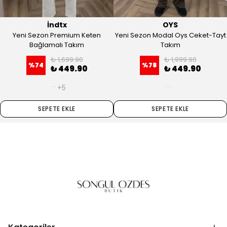
İndtx
OYS
Yeni Sezon Premium Keten
Yeni Sezon Modal Oys Ceket-Tayt
Bağlamalı Takım
Takım
₺ 1,699.90
₺ 1,999.90
%
74
%
78
₺ 449.90
₺ 449.90
+5
SEPETE EKLE
SEPETE EKLE