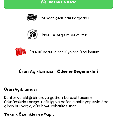
24 Saat İçerisinde Kargoda !
İade Ve Değişim Mevcuttur.
"YENİ10" kodu ile Yeni Üyelere Özel İndirim !
Ürün Açıklaması
Ödeme Seçenekleri
Ürün Açıklaması
Konfor ve şıklığı bir araya getiren bu özel tasarım
ürünümüzle tanışın. Hafifliği ve nefes alabilir yapısıyla öne
çıkan bu parça, gün boyu rahatlık sunar.
Teknik Özellikler ve Yapı:
Kumaş Tipi:
Ürün, yüksek kaliteli
müslin kumaştan
üretilmiştir. Müslin kumaşın doğal dokusu, cildinize