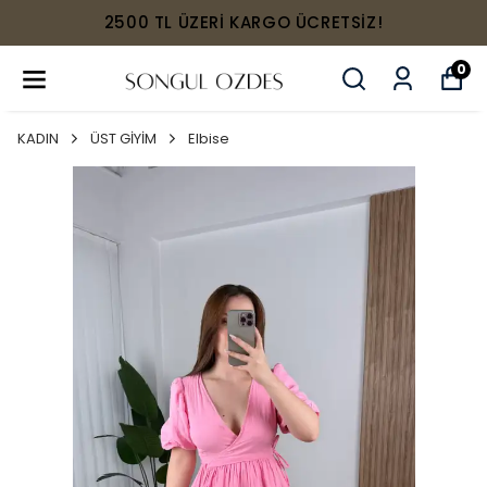
2500 TL ÜZERİ KARGO ÜCRETSİZ!
0
KADIN
ÜST GİYİM
Elbise