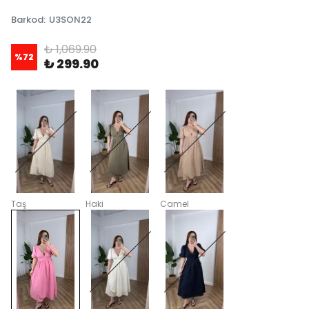
Barkod
:
U3SON22
₺ 1,069.90
%
72
₺ 299.90
Taş
Haki
Camel