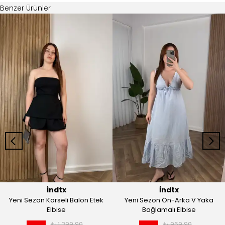
İndtx
İndtx
Yeni Sezon Korseli Balon Etek
Yeni Sezon Ön-Arka V Yaka
Elbise
Bağlamalı Elbise
₺ 1,399.90
₺ 969.90
%
75
%
69
₺ 349.90
₺ 299.90