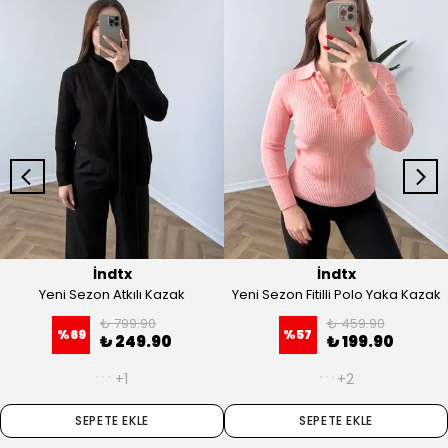
İndtx
İndtx
Yeni Sezon Atkılı Kazak
Yeni Sezon Fitilli Polo Yaka Kazak
₺ 799.90
₺ 459.90
%
69
%
57
₺ 249.90
₺ 199.90
+1
+2
SEPETE EKLE
SEPETE EKLE
En Çok Satanlar