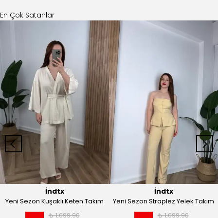
İndtx
İndtx
Yeni Sezon Kuşaklı Keten Takım
Yeni Sezon Straplez Yelek Takım
₺ 1,699.90
₺ 1,699.90
%
74
%
74
₺ 449.90
₺ 449.90