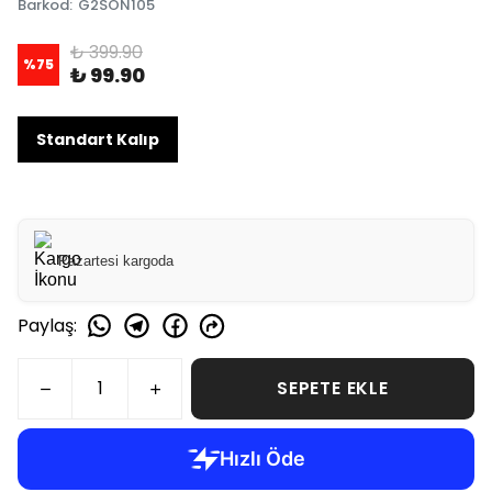
Barkod
:
G2SON105
₺ 399.90
%
75
₺ 99.90
Standart Kalıp
Pazartesi kargoda
Paylaş
:
SEPETE EKLE