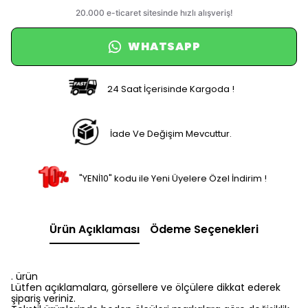
WHATSAPP
24 Saat İçerisinde Kargoda !
İade Ve Değişim Mevcuttur.
"YENİ10" kodu ile Yeni Üyelere Özel İndirim !
Ürün Açıklaması
Ödeme Seçenekleri
. ürün
Lütfen açıklamalara, görsellere ve ölçülere dikkat ederek
şipariş veriniz.
Tekstil ürünlerinde beden ölçüleri markalara göre değişiklik
gösterebilmektedir.
Size uygun doğru bedeni seçebilmek adına kendi