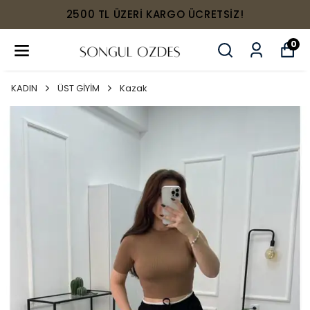
2500 TL ÜZERİ KARGO ÜCRETSİZ!
0
KADIN
ÜST GİYİM
Kazak