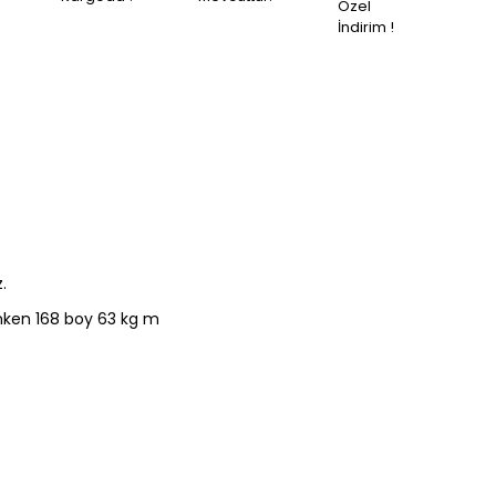
Özel
İndirim !
.
anken 168 boy 63 kg m