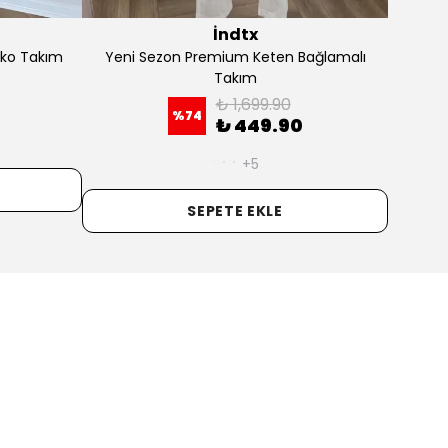
İndtx
İndtx
Düşük Bel Ceket-Eşofman
Yeni Sezon Bağlamalı Süet Ta
Takım
₺ 1,279.90
%
73
₺ 349.90
₺ 1,899.90
76
₺ 449.90
SEPETE EKLE
SEPETE EKLE