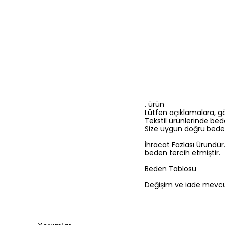
. ürün
Lütfen açıklamalara, gör
Tekstil ürünlerinde bed
Size uygun doğru bedeni
İhracat Fazlası Üründür
beden tercih etmiştir.
Beden Tablosu
Değişim ve iade mevcutt