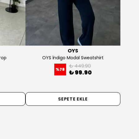
OYS
İndtx
ki Modal Sweatshirt
Petrol Vatkalı Simli Body
₺ 349.90
₺ 249.90
%
71
%
60
₺ 99.90
₺ 99.90
SEPETE EKLE
SEPETE EKLE