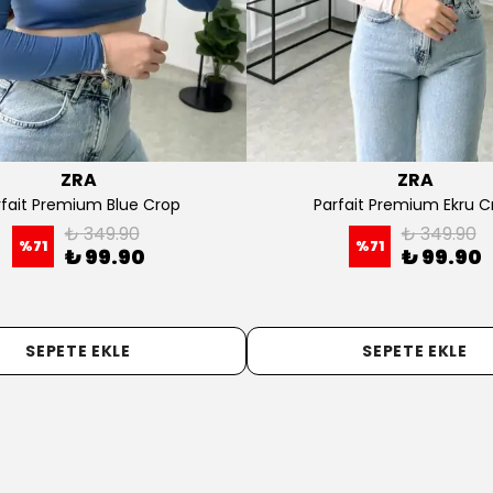
İndtx
Gri Vatkalı Simli Çıtçıtlı Body
OYS Ha
₺ 249.90
%
60
₺ 99.90
SEPETE EKLE