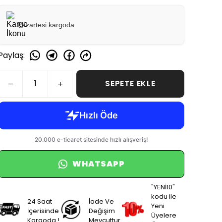
Pazartesi kargoda
Paylaş
:
SEPETE EKLE
WHATSAPP
"YENİ10"
kodu ile
24 Saat
İade Ve
Yeni
İçerisinde
Değişim
Üyelere
Kargoda !
Mevcuttur.