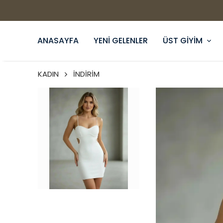
ANASAYFA
YENİ GELENLER
ÜST GİYİM
KADIN
İNDİRİM