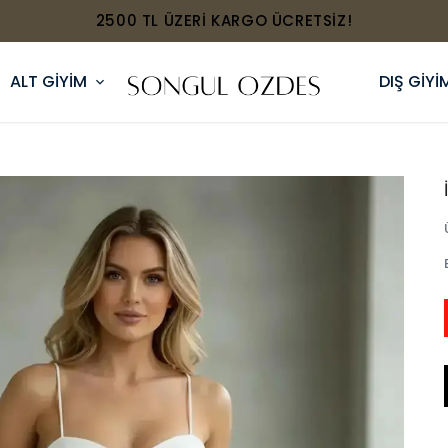
2500 TL ÜZERİ KARGO ÜCRETSİZ!
ALT GİYİM
DIŞ GİYİ