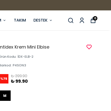
0
M
TAKIM
DESTEK
İntidex Krem Mini Elbise
Ürün Kodu
:
İDX-ELB-2
Barkod
:
P4SON3
₺ 399.90
%
75
₺ 99.90
M