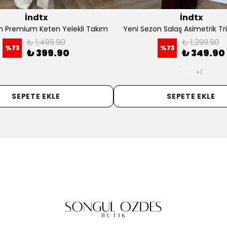
İndtx
akım
Yeni Sezon Straplez Yelek Takım
Yeni Sezon 
₺ 1,699.90
%
74
₺ 449.90
%
+1
SEPETE EKLE