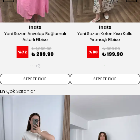
İndtx
İndtx
Yeni Sezon Anvelop Bağlamalı
Yeni Sezon Keten Kısa Kollu
Astarlı Elbise
Yırtmaçlı Elbise
₺ 1,069.90
₺ 999.90
%
72
%
80
₺ 299.90
₺ 199.90
+3
SEPETE EKLE
SEPETE EKLE
En Çok Satanlar