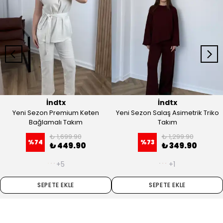
İndtx
İndtx
Yeni Sezon Premium Keten
Yeni Sezon Salaş Asimetrik Triko
Bağlamalı Takım
Takım
₺ 1,699.90
₺ 1,299.90
%
74
%
73
₺ 449.90
₺ 349.90
+5
+1
SEPETE EKLE
SEPETE EKLE