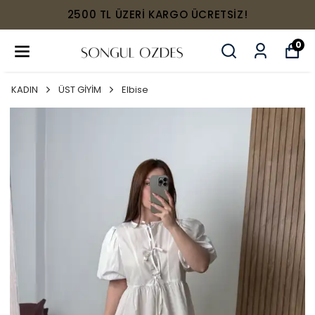
2500 TL ÜZERİ KARGO ÜCRETSİZ!
0
KADIN
ÜST GİYİM
Elbise