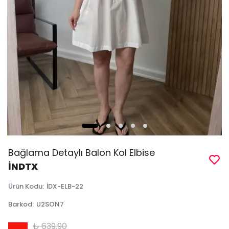
Bağlama Detaylı Balon Kol Elbise
İNDTX
Ürün Kodu
:
İDX-ELB-22
Barkod
:
U2SON7
₺ 639.90