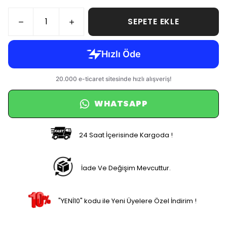
SEPETE EKLE
WHATSAPP
24 Saat İçerisinde Kargoda !
İade Ve Değişim Mevcuttur.
"YENİ10" kodu ile Yeni Üyelere Özel İndirim !