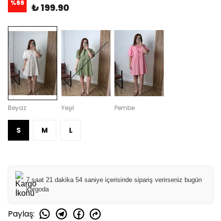
%
69
₺ 199.90
Beyaz
Yeşil
Pembe
S
M
L
7 saat 21 dakika 54 saniye içerisinde sipariş verirseniz bugün
kargoda
Paylaş
: