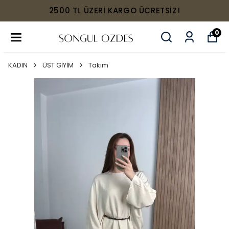
2500 TL ÜZERİ KARGO ÜCRETSİZ!
0
KADIN
ÜST GİYİM
Takım