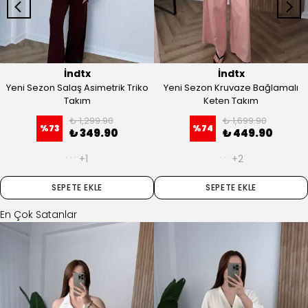
İndtx
İndtx
Yeni Sezon Salaş Asimetrik Triko
Yeni Sezon Kruvaze Bağlamalı
Takım
Keten Takım
₺ 1,299.90
₺ 1,699.90
%
73
%
74
₺ 349.90
₺ 449.90
+1
+2
SEPETE EKLE
SEPETE EKLE
En Çok Satanlar