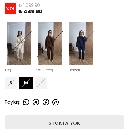
₺ 1,699.90
%
74
₺ 449.90
Taş
Kahverengi
Lacivert
S
M
L
Paylaş
:
STOKTA YOK