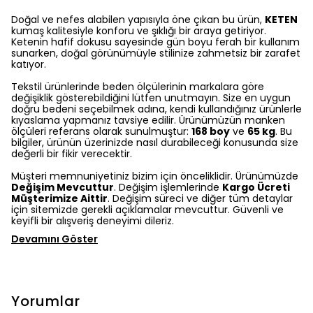
Doğal ve nefes alabilen yapısıyla öne çıkan bu ürün,
KETEN
kumaş kalitesiyle konforu ve şıklığı bir araya getiriyor.
Ketenin hafif dokusu sayesinde gün boyu ferah bir kullanım
sunarken, doğal görünümüyle stilinize zahmetsiz bir zarafet
katıyor.
Tekstil ürünlerinde beden ölçülerinin markalara göre
değişiklik gösterebildiğini lütfen unutmayın. Size en uygun
doğru bedeni seçebilmek adına, kendi kullandığınız ürünlerle
kıyaslama yapmanız tavsiye edilir. Ürünümüzün manken
ölçüleri referans olarak sunulmuştur:
168 boy
ve
65 kg
. Bu
bilgiler, ürünün üzerinizde nasıl durabileceği konusunda size
değerli bir fikir verecektir.
Müşteri memnuniyetiniz bizim için önceliklidir. Ürünümüzde
Değişim Mevcuttur
. Değişim işlemlerinde
Kargo Ücreti
Müşterimize Aittir
. Değişim süreci ve diğer tüm detaylar
için sitemizde gerekli açıklamalar mevcuttur. Güvenli ve
keyifli bir alışveriş deneyimi dileriz.
Devamını Göster
Yorumlar