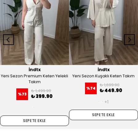
İndtx
İndtx
Yeni Sezon Premium Keten Yelekli
Yeni Sezon Kuşaklı Keten Takım
Takım
₺ 1,699.90
%
74
₺ 449.90
₺ 1,499.90
%
73
₺ 399.90
+1
SEPETE EKLE
SEPETE EKLE