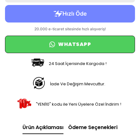
WHATSAPP
24 Saat İçerisinde Kargoda !
İade Ve Değişim Mevcuttur.
"YENİ10" kodu ile Yeni Üyelere Özel İndirim !
Ürün Açıklaması
Ödeme Seçenekleri