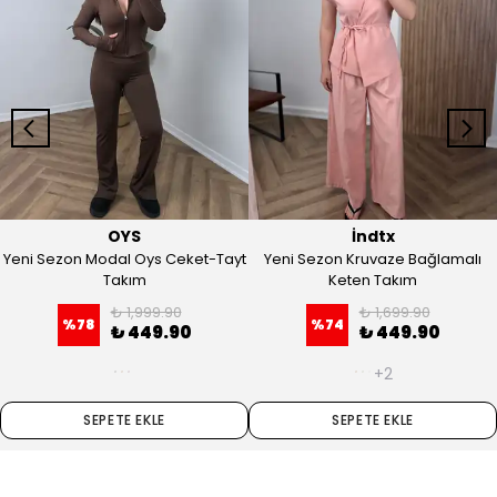
OYS
İndtx
Yeni Sezon Modal Oys Ceket-Tayt
Yeni Sezon Kruvaze Bağlamalı
Takım
Keten Takım
₺ 1,999.90
₺ 1,699.90
%
78
%
74
₺ 449.90
₺ 449.90
+2
SEPETE EKLE
SEPETE EKLE