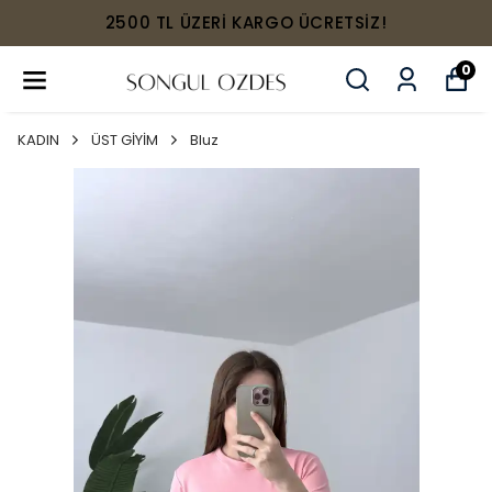
2500 TL ÜZERİ KARGO ÜCRETSİZ!
0
KADIN
ÜST GİYİM
Bluz