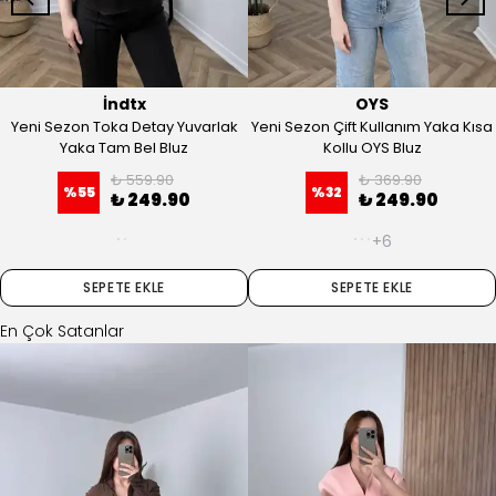
İndtx
OYS
Yeni Sezon Toka Detay Yuvarlak
Yeni Sezon Çift Kullanım Yaka Kısa
Yaka Tam Bel Bluz
Kollu OYS Bluz
₺ 559.90
₺ 369.90
%
55
%
32
₺ 249.90
₺ 249.90
+6
SEPETE EKLE
SEPETE EKLE
En Çok Satanlar