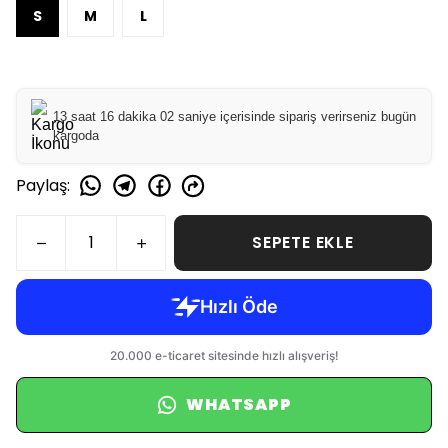
S
M
L
13 saat 16 dakika 01 saniye içerisinde sipariş verirseniz bugün
kargoda
Paylaş
:
SEPETE EKLE
WHATSAPP