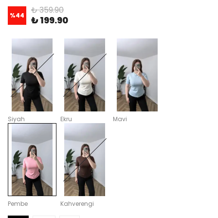
₺ 359.90
%
44
₺ 199.90
Siyah
Ekru
Mavi
Pembe
Kahverengi