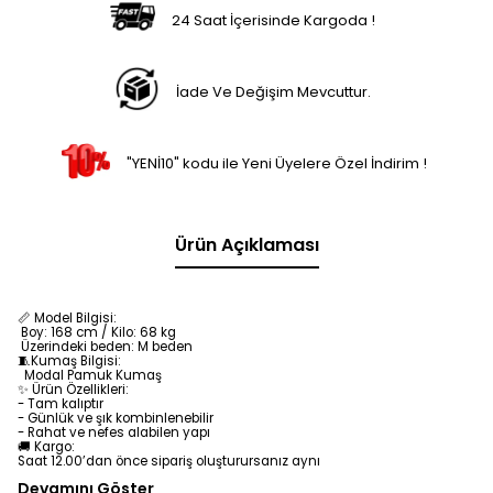
24 Saat İçerisinde Kargoda !
İade Ve Değişim Mevcuttur.
"YENİ10" kodu ile Yeni Üyelere Özel İndirim !
Ürün Açıklaması
📏 Model Bilgisi:
Boy: 168 cm / Kilo: 68 kg
Üzerindeki beden: M beden
🧵Kumaş Bilgisi:
Modal Pamuk
Kumaş
✨ Ürün Özellikleri:
- Tam kalıptır
- Günlük ve şık kombinlenebilir
- Rahat ve nefes alabilen yapı
🚚 Kargo:
Saat 12.00’dan önce sipariş oluşturursanız aynı
Devamını Göster