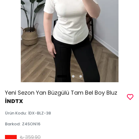
Yeni Sezon Yan Büzgülü Tam Bel Boy Bluz
İNDTX
Ürün Kodu
:
İDX-BLZ-38
Barkod
:
Z4SON16
₺ 359.90