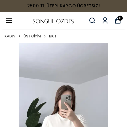
2500 TL ÜZERİ KARGO ÜCRETSİZ!
0
KADIN
ÜST GİYİM
Bluz