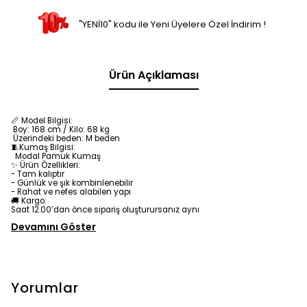
"YENİ10" kodu ile Yeni Üyelere Özel İndirim !
Ürün Açıklaması
📏 Model Bilgisi:
Boy: 168 cm / Kilo: 68 kg
Üzerindeki beden: M beden
🧵Kumaş Bilgisi:
Modal Pamuk
Kumaş
✨ Ürün Özellikleri:
- Tam kalıptır
- Günlük ve şık kombinlenebilir
- Rahat ve nefes alabilen yapı
🚚 Kargo:
Saat 12.00’dan önce sipariş oluşturursanız aynı
Devamını Göster
Yorumlar