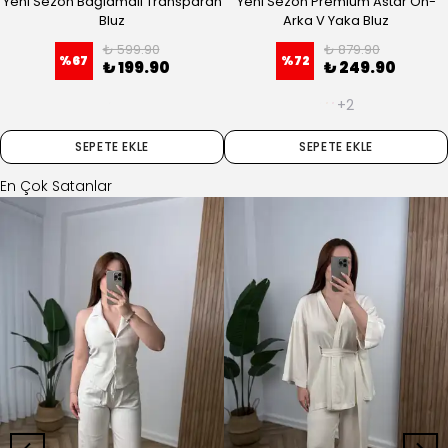
Yeni Sezon Bağlamalı Transparan
Yeni Sezon Premium Astar Ön-
Bluz
Arka V Yaka Bluz
₺ 599.90
₺ 879.90
%
67
%
72
₺ 199.90
₺ 249.90
+2
SEPETE EKLE
SEPETE EKLE
En Çok Satanlar