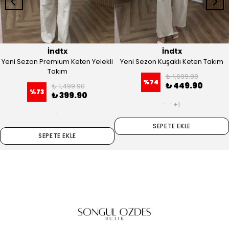
İndtx
İndtx
Yeni Sezon Premium Keten Yelekli
Yeni Sezon Kuşaklı Keten Takım
Takım
₺ 1,699.90
%
74
₺ 449.90
₺ 1,499.90
%
73
₺ 399.90
+1
SEPETE EKLE
SEPETE EKLE