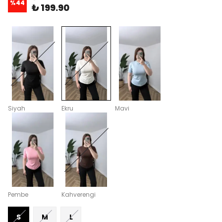
%
44
₺ 199.90
Siyah
Ekru
Mavi
Pembe
Kahverengi
S
M
L