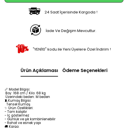
24 Saat İçerisinde Kargoda !
İade Ve Değişim Mevcuttur.
"YENİ10" kodu ile Yeni Üyelere Özel İndirim !
Ürün Açıklaması
Ödeme Seçenekleri
📏 Model Bilgisi:
Boy: 168 cm / Kilo: 68 kg
Üzerindeki beden: M beden
🧵Kumaş Bilgisi:
Tensel
Kumaş
✨ Ürün Özellikleri:
- Tam kalıptır
- İç göstermez
- Günlük ve şık kombinlenebilir
- Rahat ve esnek yapı
🚚 Kargo:
Saat 12.00’dan önce sipariş oluşturursanız aynı gün,