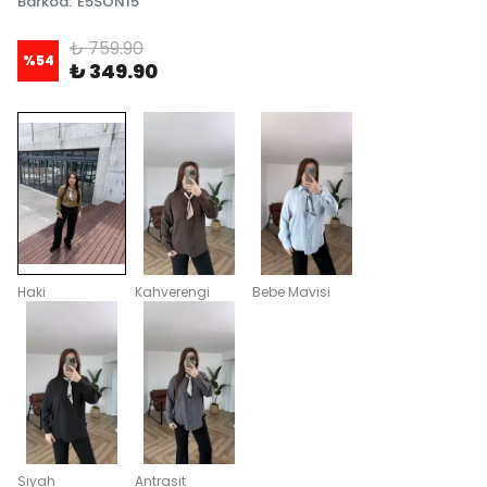
Barkod
:
E5SON15
₺ 759.90
%
54
₺ 349.90
Haki
Kahverengi
Bebe Mavisi
Siyah
Antrasit