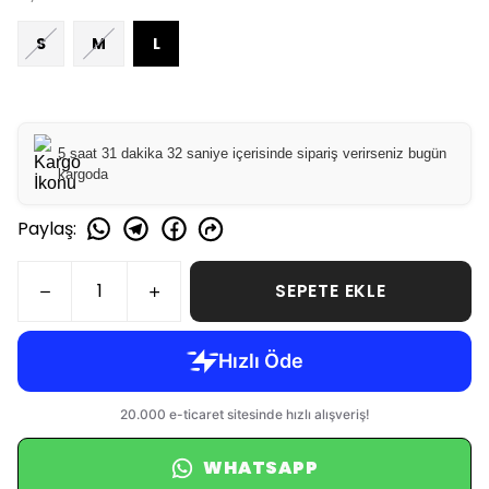
S
M
L
5 saat 31 dakika 31 saniye içerisinde sipariş verirseniz bugün
kargoda
Paylaş
:
SEPETE EKLE
WHATSAPP