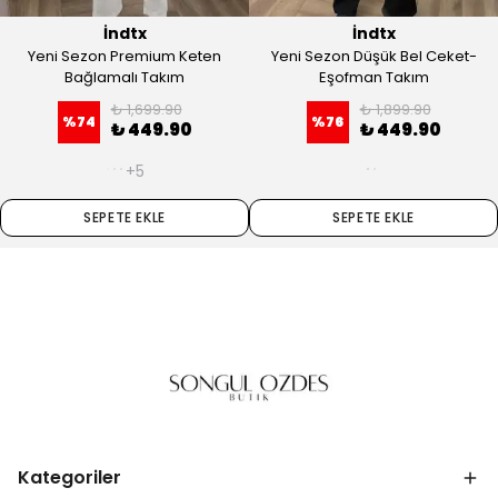
İndtx
İndtx
Yeni Sezon Premium Keten
Yeni Sezon Düşük Bel Ceket-
Bağlamalı Takım
Eşofman Takım
₺ 1,699.90
₺ 1,899.90
%
74
%
76
₺ 449.90
₺ 449.90
+5
SEPETE EKLE
SEPETE EKLE
Kategoriler