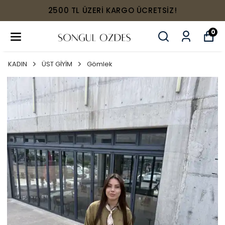
2500 TL ÜZERİ KARGO ÜCRETSİZ!
0
KADIN
ÜST GİYİM
Gömlek