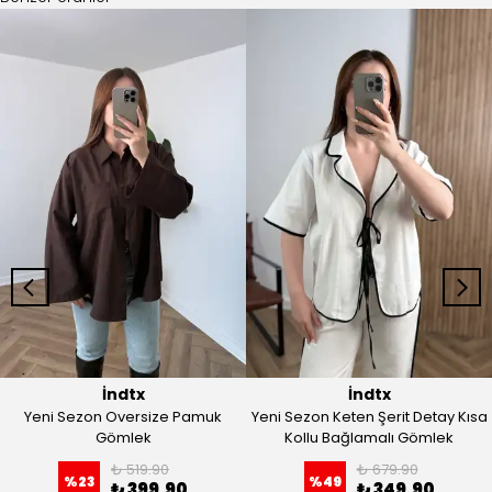
İndtx
İndtx
Yeni Sezon Oversize Pamuk
Yeni Sezon Keten Şerit Detay Kısa
Gömlek
Kollu Bağlamalı Gömlek
₺ 519.90
₺ 679.90
%
23
%
49
₺ 399.90
₺ 349.90