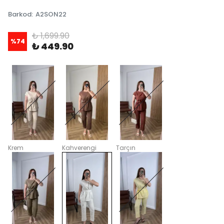
Barkod
:
A2SON22
₺ 1,699.90
%
74
₺ 449.90
Krem
Kahverengi
Tarçın