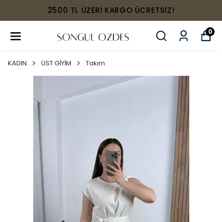
2500 TL ÜZERİ KARGO ÜCRETSİZ!
0
KADIN
ÜST GİYİM
Takım