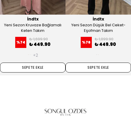
İndtx
İndtx
Yeni Sezon Kruvaze Bağlamalı
Yeni Sezon Düşük Bel Ceket-
Keten Takım
Eşofman Takım
₺ 1,699.90
₺ 1,899.90
%
74
%
76
₺ 449.90
₺ 449.90
+2
SEPETE EKLE
SEPETE EKLE