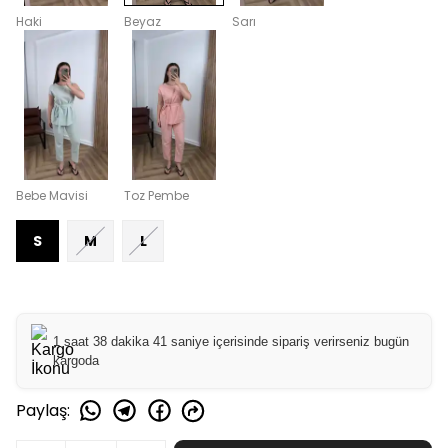
Haki
Beyaz
Sarı
Bebe Mavisi
Toz Pembe
S
M
L
1 saat 38 dakika 41 saniye içerisinde sipariş verirseniz bugün
kargoda
Paylaş
: