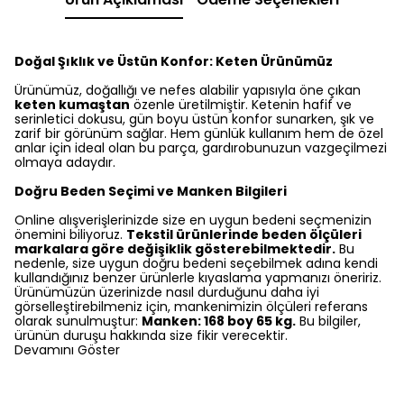
Doğal Şıklık ve Üstün Konfor: Keten Ürünümüz
Ürünümüz, doğallığı ve nefes alabilir yapısıyla öne çıkan
keten kumaştan
özenle üretilmiştir. Ketenin hafif ve
serinletici dokusu, gün boyu üstün konfor sunarken, şık ve
zarif bir görünüm sağlar. Hem günlük kullanım hem de özel
anlar için ideal olan bu parça, gardırobunuzun vazgeçilmezi
olmaya adaydır.
Doğru Beden Seçimi ve Manken Bilgileri
Online alışverişlerinizde size en uygun bedeni seçmenizin
önemini biliyoruz.
Tekstil ürünlerinde beden ölçüleri
markalara göre değişiklik gösterebilmektedir.
Bu
nedenle, size uygun doğru bedeni seçebilmek adına kendi
kullandığınız benzer ürünlerle kıyaslama yapmanızı öneririz.
Ürünümüzün üzerinizde nasıl durduğunu daha iyi
görselleştirebilmeniz için, mankenimizin ölçüleri referans
olarak sunulmuştur:
Manken: 168 boy 65 kg.
Bu bilgiler,
ürünün duruşu hakkında size fikir verecektir.
Devamını Göster