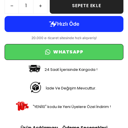
SEPETE EKLE
WHATSAPP
24 Saat İçerisinde Kargoda !
İade Ve Değişim Mevcuttur.
"YENİ10" kodu ile Yeni Üyelere Özel İndirim !
Ürün Açıklaması
Ödeme Seçenekleri