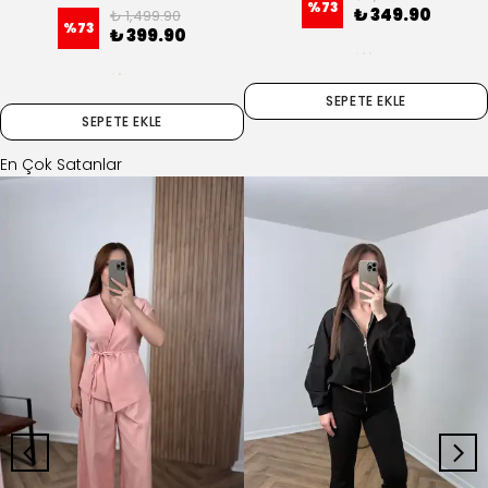
%
73
₺ 349.90
₺ 1,499.90
%
73
₺ 399.90
SEPETE EKLE
SEPETE EKLE
En Çok Satanlar