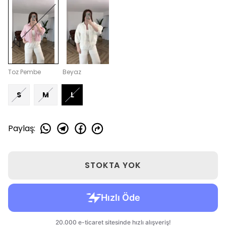
Toz Pembe
Beyaz
S
M
L
Paylaş
:
STOKTA YOK