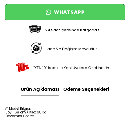
WHATSAPP
24 Saat İçerisinde Kargoda !
İade Ve Değişim Mevcuttur.
"YENİ10" kodu ile Yeni Üyelere Özel İndirim !
Ürün Açıklaması
Ödeme Seçenekleri
📏 Model Bilgisi:
Boy: 168 cm / Kilo: 68 kg
Devamını Göster