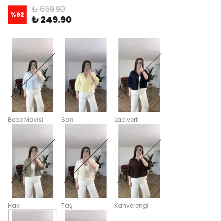
₺ 659.90
%
62
₺ 249.90
Bebe Mavisi
Sarı
Lacivert
Haki
Taş
Kahverengi