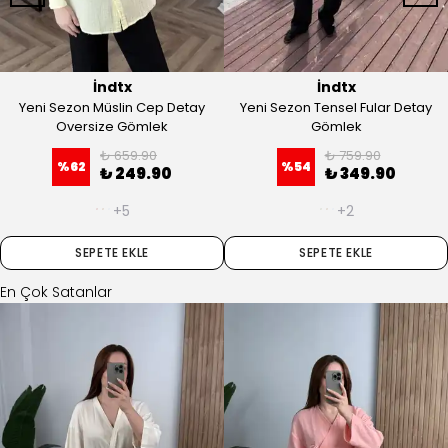
İndtx
İndtx
Yeni Sezon Müslin Cep Detay
Yeni Sezon Tensel Fular Detay
Oversize Gömlek
Gömlek
₺ 659.90
₺ 759.90
%
62
%
54
₺ 249.90
₺ 349.90
+5
+2
SEPETE EKLE
SEPETE EKLE
En Çok Satanlar