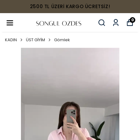
2500 TL ÜZERİ KARGO ÜCRETSİZ!
0
KADIN
ÜST GİYİM
Gömlek