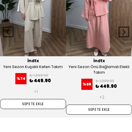
İndtx
İndtx
Yeni Sezon Kuşaklı Keten Takım
Yeni Sezon Önü Bağlamalı Etekli
Takım
₺ 1,699.90
%
74
₺ 449.90
₺ 1,399.90
%
68
₺ 449.90
+1
+2
SEPETE EKLE
SEPETE EKLE