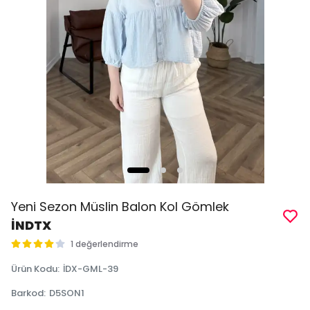
Yeni Sezon Müslin Balon Kol Gömlek
İNDTX
1 değerlendirme
Ürün Kodu
:
İDX-GML-39
Barkod
:
D5SON1