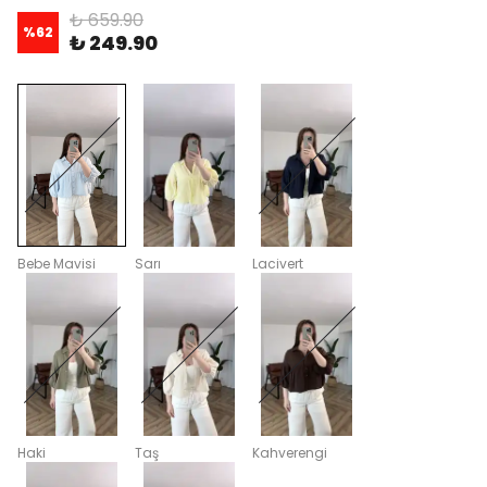
₺ 659.90
%
62
₺ 249.90
Bebe Mavisi
Sarı
Lacivert
Haki
Taş
Kahverengi