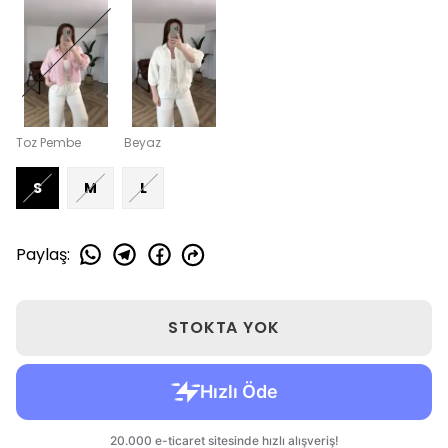
Toz Pembe
Beyaz
S
M
L
Paylaş
:
STOKTA YOK