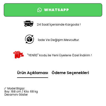
WHATSAPP
24 Saat İçerisinde Kargoda !
İade Ve Değişim Mevcuttur.
"YENİ10" kodu ile Yeni Üyelere Özel İndirim !
Ürün Açıklaması
Ödeme Seçenekleri
📏 Model Bilgisi:
Boy: 168 cm / Kilo: 68 kg
Devamını Göster