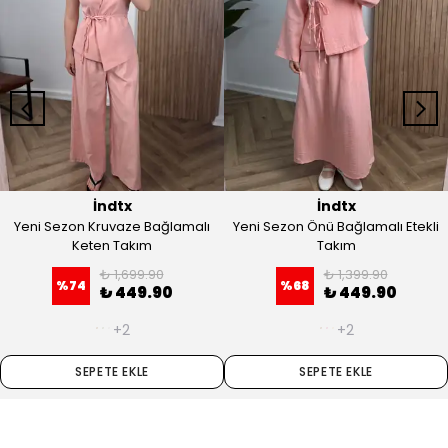
İndtx
İndtx
Yeni Sezon Kruvaze Bağlamalı
Yeni Sezon Önü Bağlamalı Etekli
Keten Takım
Takım
₺ 1,699.90
₺ 1,399.90
%
74
%
68
₺ 449.90
₺ 449.90
+2
+2
SEPETE EKLE
SEPETE EKLE