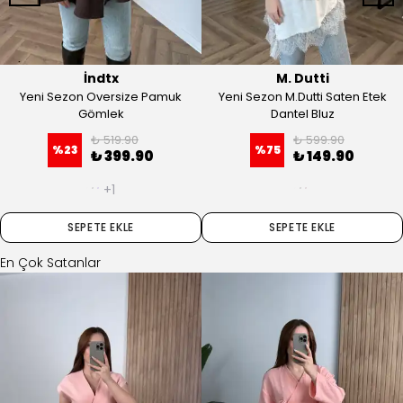
İndtx
M. Dutti
Yeni Sezon Oversize Pamuk
Yeni Sezon M.Dutti Saten Etek
Gömlek
Dantel Bluz
₺ 519.90
₺ 599.90
%
23
%
75
₺ 399.90
₺ 149.90
+1
SEPETE EKLE
SEPETE EKLE
En Çok Satanlar