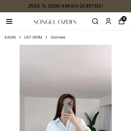
2500 TL ÜZERİ KARGO ÜCRETSİZ!
0
KADIN
ÜST GİYİM
Gömlek