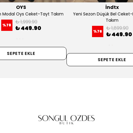
İndtx
İndtx
Sezon Straplez Yelek Takım
Yeni Sezon Önü Bağlamalı Ete
₺ 1,699.90
₺ 1,399.90
%
74
%
68
₺ 449.90
₺ 449.90
+1
+2
SEPETE EKLE
SEPETE EKLE