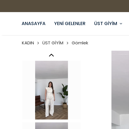
ANASAYFA
YENİ GELENLER
ÜST GİYİM
KADIN
ÜST GİYİM
Gömlek