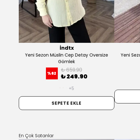
İndtx
tel Bluz
Premium Oversize Gömlek
Yeni Se
₺ 299.90
%
67
₺ 99.90
SEPETE EKLE
En Çok Satanlar