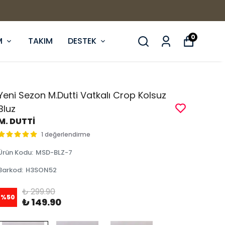
0
M
TAKIM
DESTEK
Yeni Sezon M.Dutti Vatkalı Crop Kolsuz
Bluz
M. DUTTİ
1 değerlendirme
Ürün Kodu
:
MSD-BLZ-7
Barkod
:
H3SON52
₺ 299.90
%
50
₺ 149.90