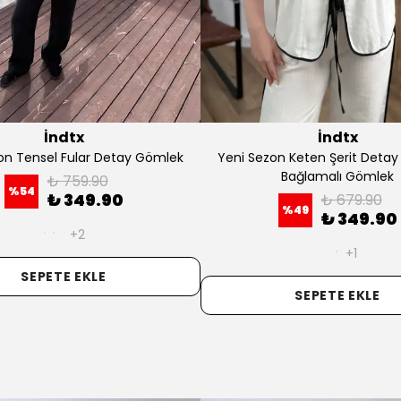
İndtx
İndtx
zon Müslin Kısa Kollu Gömlek
Yeni Sezon Oversize Pamuk
₺ 559.90
₺ 519.90
%
64
%
23
₺ 199.90
₺ 399.90
+4
+1
SEPETE EKLE
SEPETE EKLE