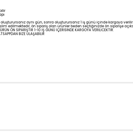
ilir
apı
oluşturursanız aynı gün, sonra oluşturursanız 1 iş günü içinde kargoya verilir. 
lim edilmektedir, ön sipariş olan ürünler beden seçtiğinizde ön siparişe açık
 ÜRÜN ÖN SİPARİŞTİR 1-10 İŞ GÜNÜ İÇERİSİNDE KARGOYA VERİLİCEKTİR.
TSAPPDAN BİZE ULAŞABİLİR