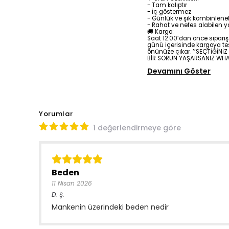
- Tam kalıptır
- İç göstermez
- Günlük ve şık kombinleneb
- Rahat ve nefes alabilen y
🚚 Kargo:
Saat 12.00’dan önce sipariş 
günü içerisinde kargoya tes
önünüze çıkar. ’’SEÇTİĞİNİZ
BİR SORUN YAŞARSANIZ WHA
Devamını Göster
Yorumlar
1 değerlendirmeye göre
Beden
11 Nisan 2026
D.
Ş.
Mankenin üzerindeki beden nedir