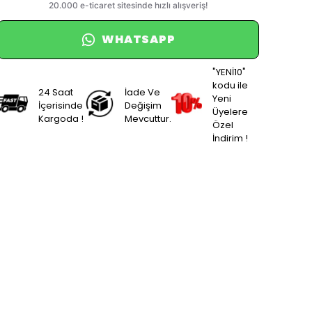
WHATSAPP
"YENİ10"
kodu ile
24 Saat
İade Ve
Yeni
İçerisinde
Değişim
Üyelere
Kargoda !
Mevcuttur.
Özel
İndirim !