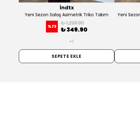
İndtx
en Takım
Yeni Sezon Bağlamalı Süet Takım
Yeni 
₺ 1,279.90
%
73
₺ 349.90
SEPETE EKLE