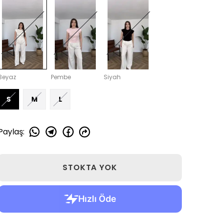
Beyaz
Pembe
Siyah
S
M
L
Paylaş
:
STOKTA YOK