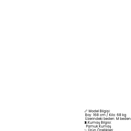
📏 Model Bilgisi:
Boy: 168 cm / Kilo: 68 kg
Üzerindeki beden: M beden
🧵Kumaş Bilgisi:
Pamuk
Kumaş
✨ Ürün Özellikleri: