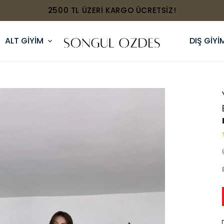
2500 TL ÜZERİ KARGO ÜCRETSİZ!
ALT GİYİM
DIŞ GİYİ