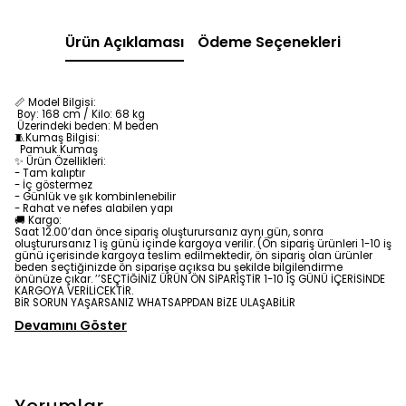
Ürün Açıklaması
Ödeme Seçenekleri
📏 Model Bilgisi:
Boy: 168 cm / Kilo: 68 kg
Üzerindeki beden: M beden
🧵Kumaş Bilgisi:
Pamuk
Kumaş
✨ Ürün Özellikleri:
- Tam kalıptır
- İç göstermez
- Günlük ve şık kombinlenebilir
- Rahat ve nefes alabilen yapı
🚚 Kargo:
Saat 12.00’dan önce sipariş oluşturursanız aynı gün, sonra
oluşturursanız 1 iş günü içinde kargoya verilir. (Ön sipariş ürünleri 1-10 iş
günü içerisinde kargoya teslim edilmektedir, ön sipariş olan ürünler
beden seçtiğinizde ön siparişe açıksa bu şekilde bilgilendirme
önünüze çıkar. ’’SEÇTİĞİNİZ ÜRÜN ÖN SİPARİŞTİR 1-10 İŞ GÜNÜ İÇERİSİNDE
KARGOYA VERİLİCEKTİR.
BİR SORUN YAŞARSANIZ WHATSAPPDAN BİZE ULAŞABİLİR
Devamını Göster
Yorumlar