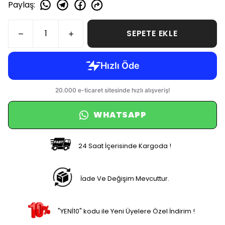
SEPETE EKLE
WHATSAPP
24 Saat İçerisinde Kargoda !
İade Ve Değişim Mevcuttur.
"YENİ10" kodu ile Yeni Üyelere Özel İndirim !