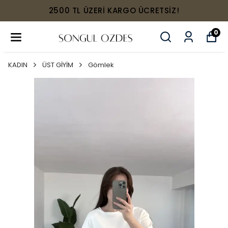
2500 TL ÜZERİ KARGO ÜCRETSİZ!
0
KADIN
ÜST GİYİM
Gömlek