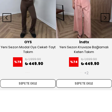
OYS
İndtx
Yeni Sezon Modal Oys Ceket-Tayt
Yeni Sezon Kruvaze Bağlamalı
Takım
Keten Takım
₺ 1,999.90
₺ 1,699.90
%
78
%
74
₺ 449.90
₺ 449.90
+2
SEPETE EKLE
SEPETE EKLE