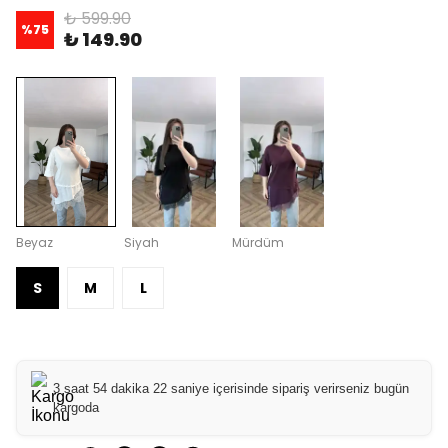
₺ 599.90
%
75
₺ 149.90
Beyaz
Siyah
Mürdüm
S
M
L
3 saat 54 dakika 21 saniye içerisinde sipariş verirseniz bugün
kargoda
Paylaş
: