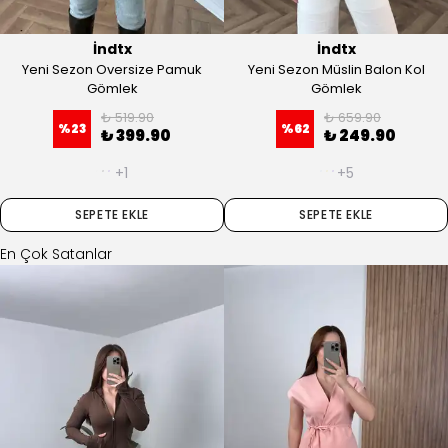
İndtx
İndtx
Yeni Sezon Oversize Pamuk
Yeni Sezon Müslin Balon Kol
Gömlek
Gömlek
₺ 519.90
₺ 659.90
%
23
%
62
₺ 399.90
₺ 249.90
+1
+5
SEPETE EKLE
SEPETE EKLE
En Çok Satanlar