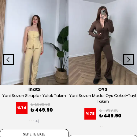
İndtx
OYS
Yeni Sezon Straplez Yelek Takım
Yeni Sezon Modal Oys Ceket-Tayt
Takım
₺ 1,699.90
%
74
₺ 449.90
₺ 1,999.90
%
78
₺ 449.90
+1
SEPETE EKLE
SEPETE EKLE