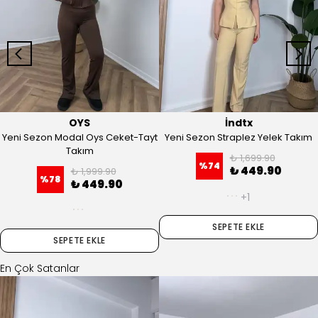
OYS
İndtx
Yeni Sezon Modal Oys Ceket-Tayt
Yeni Sezon Straplez Yelek Takım
Takım
₺ 1,699.90
%
74
₺ 449.90
₺ 1,999.90
%
78
₺ 449.90
+1
SEPETE EKLE
SEPETE EKLE
En Çok Satanlar