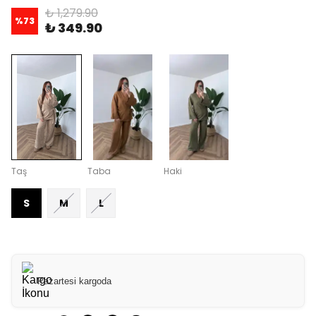
₺ 1,279.90
%
73
₺ 349.90
Taş
Taba
Haki
S
M
L
Pazartesi kargoda
Paylaş
: