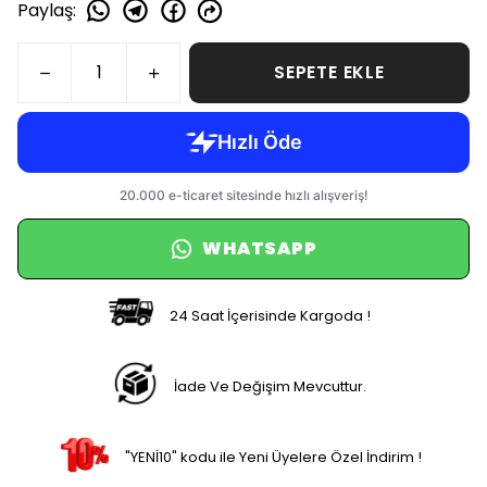
SEPETE EKLE
WHATSAPP
24 Saat İçerisinde Kargoda !
İade Ve Değişim Mevcuttur.
"YENİ10" kodu ile Yeni Üyelere Özel İndirim !