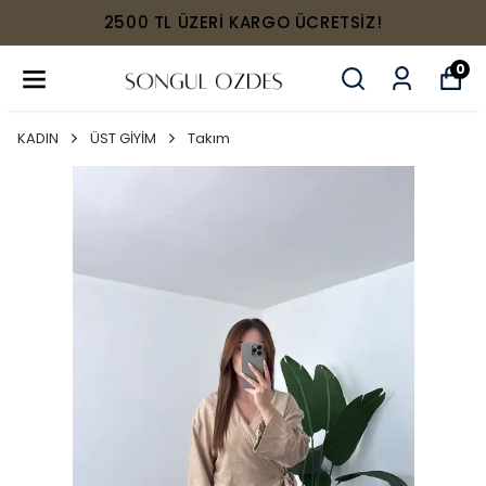
2500 TL ÜZERİ KARGO ÜCRETSİZ!
0
KADIN
ÜST GİYİM
Takım