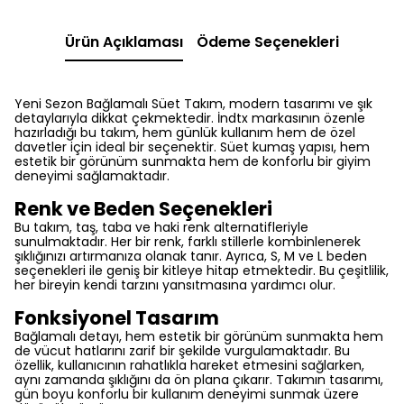
Ürün Açıklaması
Ödeme Seçenekleri
Yeni Sezon Bağlamalı Süet Takım, modern tasarımı ve şık
detaylarıyla dikkat çekmektedir. İndtx markasının özenle
hazırladığı bu takım, hem günlük kullanım hem de özel
davetler için ideal bir seçenektir. Süet kumaş yapısı, hem
estetik bir görünüm sunmakta hem de konforlu bir giyim
deneyimi sağlamaktadır.
Renk ve Beden Seçenekleri
Bu takım, taş, taba ve haki renk alternatifleriyle
sunulmaktadır. Her bir renk, farklı stillerle kombinlenerek
şıklığınızı artırmanıza olanak tanır. Ayrıca, S, M ve L beden
seçenekleri ile geniş bir kitleye hitap etmektedir. Bu çeşitlilik,
her bireyin kendi tarzını yansıtmasına yardımcı olur.
Fonksiyonel Tasarım
Bağlamalı detayı, hem estetik bir görünüm sunmakta hem
de vücut hatlarını zarif bir şekilde vurgulamaktadır. Bu
özellik, kullanıcının rahatlıkla hareket etmesini sağlarken,
aynı zamanda şıklığını da ön plana çıkarır. Takımın tasarımı,
gün boyu konforlu bir kullanım deneyimi sunmak üzere
düşünülmüştür.